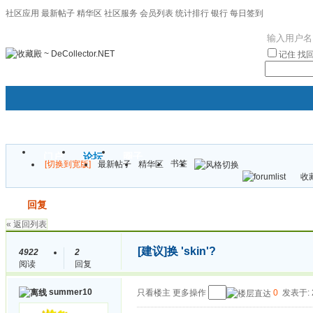
社区应用
最新帖子
精华区
社区服务
会员列表
统计排行
银行
每日签到
|帮助
记住
找
门户
论坛
圈子
书签
[切换到宽版]
最新帖子
精华区
袦褘效
收藏
校
发帖
回复
« 返回列表
[建议]
换 'skin'?
4922
2
阅读
回复
summer10
只看楼主
更多操作
0
发表于: 2