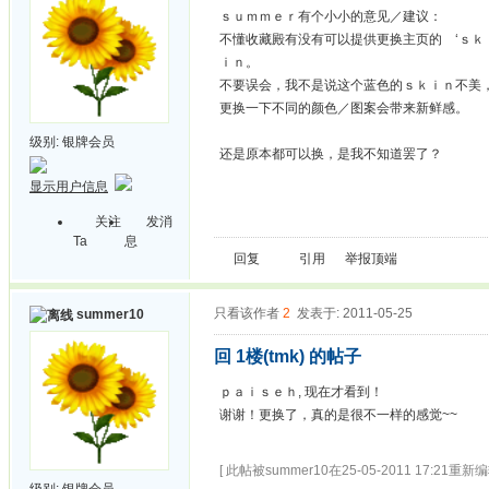
ｓｕｍｍｅｒ有个小小的意见／建议：
不懂收藏殿有没有可以提供更换主页的 ‘ｓｋ
ｉｎ。
不要误会，我不是说这个蓝色的ｓｋｉｎ不美
更换一下不同的颜色／图案会带来新鲜感。
级别:
银牌会员
还是原本都可以换，是我不知道罢了？
显示用户信息
关注
发消
Ta
息
回复
引用
举报
顶端
只看该作者
2
发表于: 2011-05-25
summer10
回 1楼(tmk) 的帖子
ｐａｉｓｅｈ, 现在才看到！
谢谢！更换了，真的是很不一样的感觉~~
[ 此帖被summer10在25-05-2011 17:21重新编
级别:
银牌会员