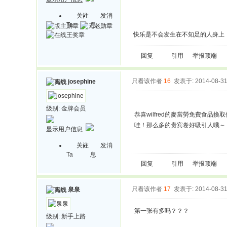
关注
发消
Ta
息
快乐是不会发生在不知足的人身上
回复
引用
举报
顶端
只看该作者
16
发表于: 2014-08-3
josephine
级别:
金牌会员
恭喜wilfred的麥當勞免費食品換
哇！那么多的贵宾卷好吸引人哦～
显示用户信息
关注
发消
Ta
息
回复
引用
举报
顶端
只看该作者
17
发表于: 2014-08-3
泉泉
第一张有多吗？？？
级别:
新手上路