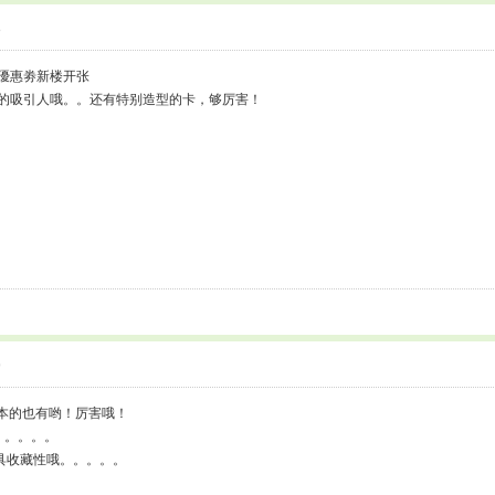
8
取優惠劵新楼开张
的吸引人哦。。还有特别造型的卡，够厉害！
9
日本的也有哟！厉害哦！
。。。。。
具收藏性哦。。。。。