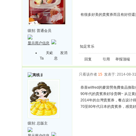
有很多好美的貴賓券而且有好些還
级别:
普通会员
显示用户信息
知足常乐
关注
发消
Ta
息
回复
引用
举报
顶端
只看该作者
15
发表于: 2014-08-3
jj
恭喜wilfred的麥當勞免費食品
90年代的貴賓券好珍贵啊~ 从泛
2014年的台灣貴賓券，餐点设计
70至80年代日本的貴賓券，感觉好
级别:
总版主
显示用户信息