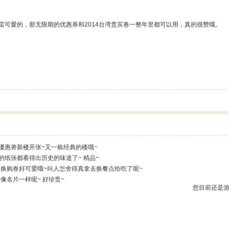
蛮可愛的，那无限期的优惠券和2014台湾贵宾卷一整年里都可以用，真的很赞哦。
1
換取優惠劵新楼开张~又一栋经典的楼哦~
黄的纸张都看得出历史的味道了~ 精品~
得换购卷好可爱哦~叫人怎舍得真拿去换餐点给吃了呢~
像名片一样呢~ 好珍贵~
您目前还是