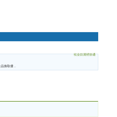
袨业目屑袇协通
碌袗
食品換取優 ..