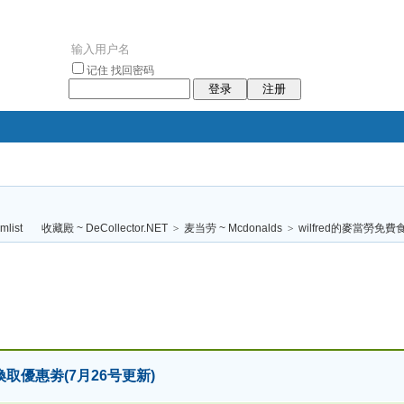
记住
找回密码
登录
注册
袥小袥
袦褘效
褔
袠袠袥眩褦
收藏殿 ~ DeCollector.NET
>
麦当劳 ~ Mcdonalds
>
wilfred的麥當勞免費
校
換取優惠劵(7月26号更新)