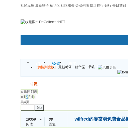
社区应用
最新帖子
精华区
社区服务
会员列表
统计排行
银行
每日签到
|帮助
门户
论坛
圈子
书签
[切换到宽版]
最新帖子
精华区
发帖
回复
« 返回列表
«
1
2
3
4
»
共4页
Go
wilfred的麥當勞免費食品
10350
38
阅读
回复