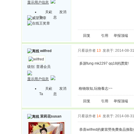
显示用户信息
关注
发消
Ta
息
回复
引用
举报
顶端
只看该作者
13
发表于: 2014-08-3
wilfred
多謝fung mk2297 qq18的讚賞!
级别:
普通会员
显示用户信息
关注
发消
格物致知,玩物養志~~
Ta
息
回复
引用
举报
顶端
只看该作者
14
发表于: 2014-08-3
茉莉花susan
恭喜wilfred的麥當勞免費食品