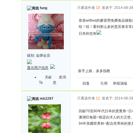
只看该作者
10
发表于: 2014-08-2
fung
恭喜wilfred的麥當勞免費食品換
哇！哇！看到那么多的贵宾卷非常
日本的也有
级别:
金牌会员
显示用户信息
新手上路，多多指教
关注
发消
Ta
息
回复
引用
举报
顶端
只看该作者
11
发表于: 2014-08-2
mk2297
回顧70至80年代日本的貴賓券~
澳洲巨無霸~很适合洋人的大汉堡
94年美國世界杯~配合世界杯的更