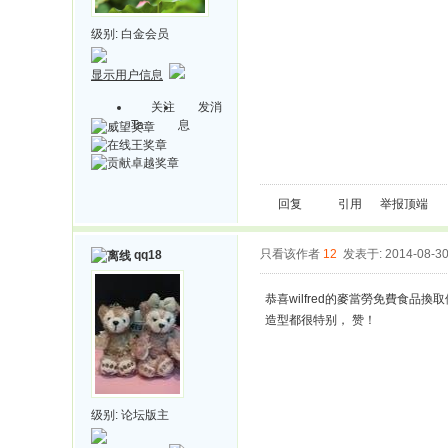
级别:
白金会员
显示用户信息
关注
发消
Ta
息
回复
引用
举报
顶端
只看该作者
12
发表于: 2014-08-3
qq18
恭喜wilfred的麥當勞免費食品換
造型都很特别， 赞！
级别:
论坛版主