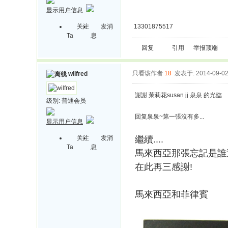
显示用户信息
关注
发消
13301875517
Ta
息
回复
引用
举报
顶端
只看该作者
18
发表于: 2014-09-0
wilfred
謝謝 茉莉花susan jj 泉泉 的光臨
级别:
普通会员
回复泉泉~第一張沒有多...
显示用户信息
关注
发消
繼續....
Ta
息
馬來西亞那張忘記是誰
在此再三感謝!
馬來西亞和菲律賓