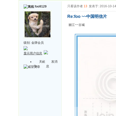
只看该作者
13
发表于: 2016-10-1
foo9129
Re:foo ~~中国明信片
丽江~~古城
级别:
金牌会员
显示用户信息
关注
发消
Ta
息