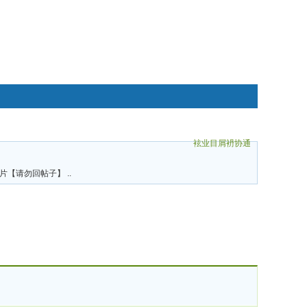
袨业目屑袇协通
碌袗
信片【请勿回帖子】 ..