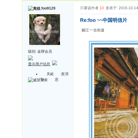
只看该作者
10
发表于: 2016-10-1
foo9129
Re:foo ~~中国明信片
丽江~~古街道
级别:
金牌会员
显示用户信息
关注
发消
Ta
息