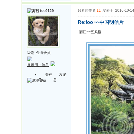
只看该作者
11
发表于: 2016-10-1
foo9129
Re:foo ~~中国明信片
丽江~~五风楼
级别:
金牌会员
显示用户信息
关注
发消
Ta
息