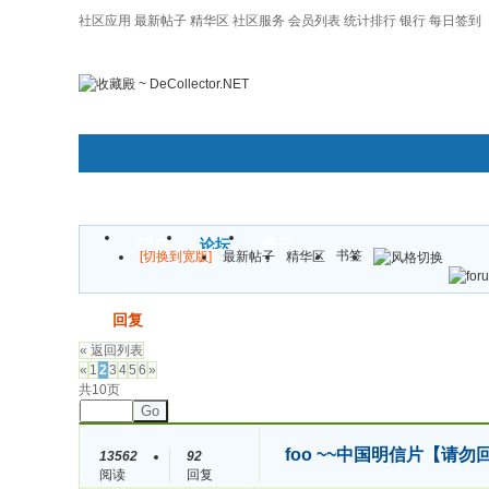
社区应用
最新帖子
精华区
社区服务
会员列表
统计排行
银行
每日签到
|帮助
门户
论坛
圈子
书签
[切换到宽版]
最新帖子
精华区
发帖
回复
« 返回列表
«
1
2
3
4
5
6
»
共10页
Go
foo ~~中国明信片【请
13562
92
阅读
回复