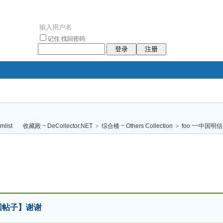
记住
找回密码
登录
注册
袥小袥
袦褘效
褔
袠袠袥眩褦
收藏殿 ~ DeCollector.NET
>
综合楼 ~ Others Collection
>
foo ~~中国明
校
勿回帖子】谢谢