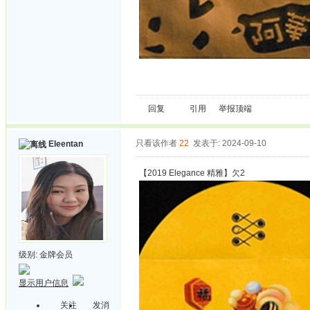
回复
引用
举报
顶端
只看该作者
22
发表于: 2024-09-10
Eleentan
【2019 Elegance 精雅】欠2
级别:
金牌会员
显示用户信息
关注
发消