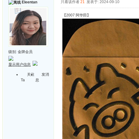
只看该作者
21
发表于: 2024-09-10
Eleentan
【2007 阿华田】
级别:
金牌会员
显示用户信息
关注
发消
Ta
息