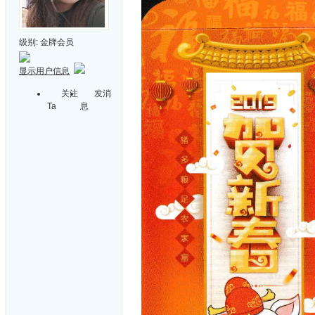
级别:
金牌会员
显示用户信息
关注
发消
Ta
息