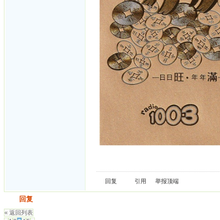
回复
引用
举报
顶端
发帖
回复
« 返回列表