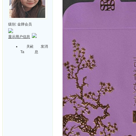
级别:
金牌会员
显示用户信息
关注
发消
Ta
息