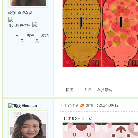
级别:
金牌会员
显示用户信息
关注
发消
Ta
息
回复
引用
举报
顶端
只看该作者
28
发表于: 2024-09-12
Eleentan
【2019 Skechers】