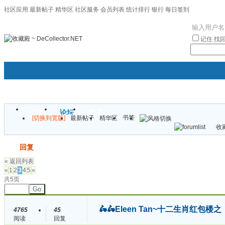
社区应用
最新帖子
精华区
社区服务
会员列表
统计排行
银行
每日签到
|帮助
记住
找
门户
论坛
圈子
书签
[切换到宽版]
最新帖子
精华区
袦褘效
收藏
校
发帖
回复
« 返回列表
«
1
2
3
4
5
»
共5页
Go
🛵🛵Eleen Tan~十二生肖红
4765
45
阅读
回复