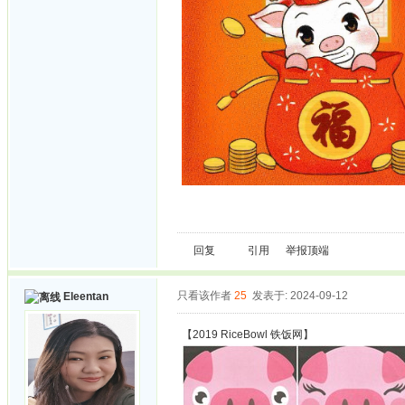
回复
引用
举报
顶端
只看该作者
25
发表于: 2024-09-12
Eleentan
【2019 RiceBowl 铁饭网】