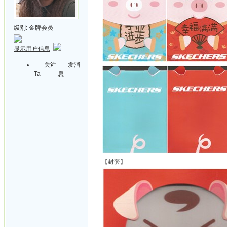
级别:
金牌会员
显示用户信息
关注
发消
Ta
息
【封套】