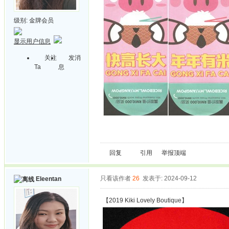
级别:
金牌会员
显示用户信息
关注
发消
Ta
息
回复
引用
举报
顶端
只看该作者
26
发表于: 2024-09-12
Eleentan
【2019 Kiki Lovely Boutique】