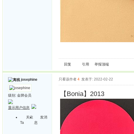
回复
引用
举报
顶端
只看该作者
4
发表于: 2022-02-22
josephine
【Bonia】2013
级别:
金牌会员
显示用户信息
关注
发消
Ta
息