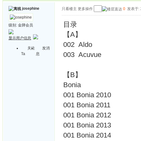
josephine
只看楼主
更多操作
0
发表于: 2
目录
级别:
金牌会员
【A】
显示用户信息
002 Aldo
关注
发消
003 Acuvue
Ta
息
【B】
Bonia
001 Bonia 2010
001 Bonia 2011
001 Bonia 2012
001 Bonia 2013
001 Bonia 2014