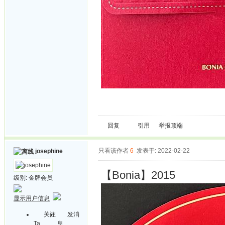
回复
引用
举报
顶端
只看该作者
6
发表于: 2022-02-22
josephine
【Bonia】2015
级别:
金牌会员
显示用户信息
关注
发消
Ta
息