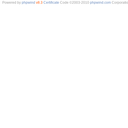
Powered by
phpwind
v8.3
Certificate
Code ©2003-2010
phpwind.com
Corporati