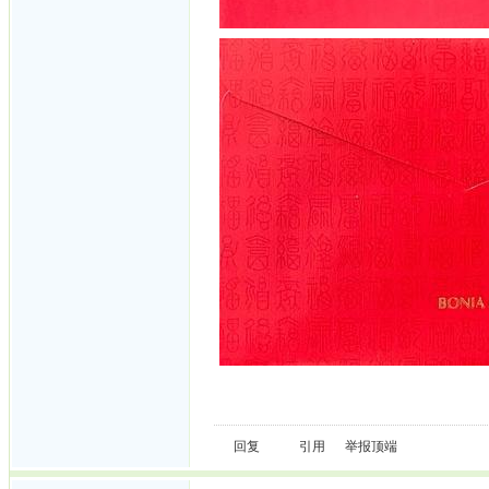
回复
引用
举报
顶端