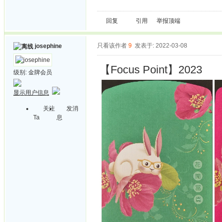
回复
引用
举报
顶端
只看该作者
9
发表于: 2022-03-08
josephine
【Focus Point】2023
级别:
金牌会员
显示用户信息
关注
发消
Ta
息