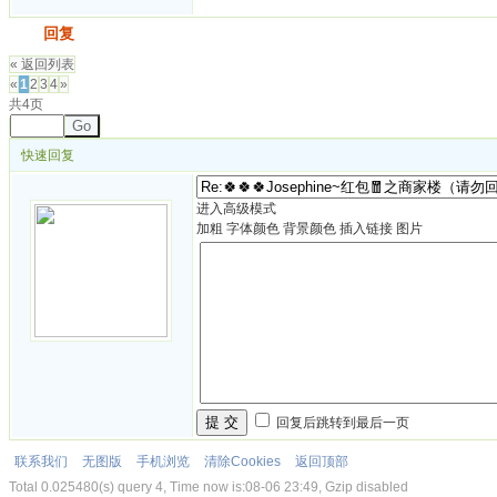
发帖
回复
« 返回列表
«
1
2
3
4
»
共4页
Go
快速回复
进入高级模式
加粗
字体颜色
背景颜色
插入链接
图片
提 交
回复后跳转到最后一页
联系我们
无图版
手机浏览
清除Cookies
返回顶部
Total 0.025480(s) query 4, Time now is:08-06 23:49, Gzip disabled