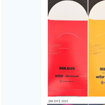
【Mr DIY】2023