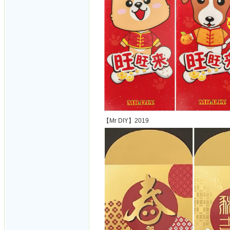
【Mr DIY】2019