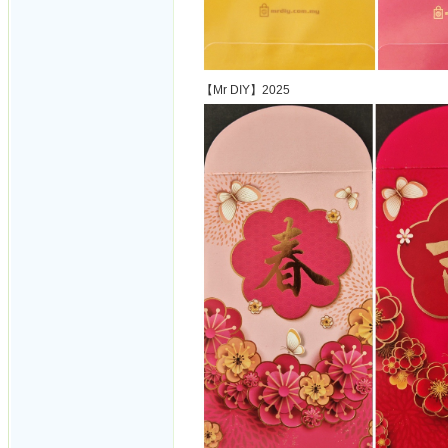
【Mr DIY】2025