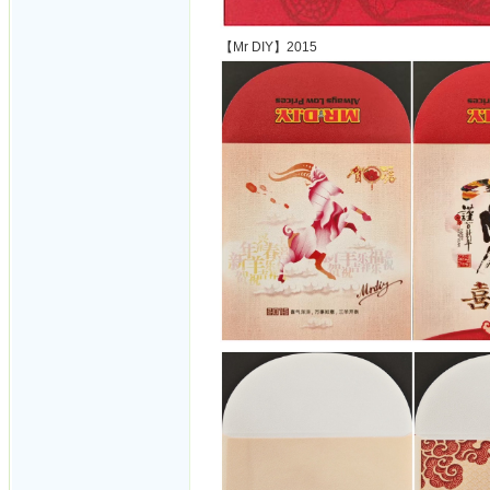
【Mr DIY】2015