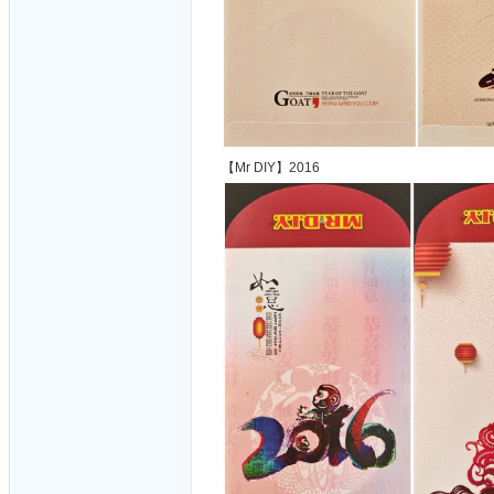
【Mr DIY】2016