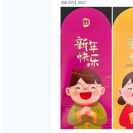
【Mr DIY】2022