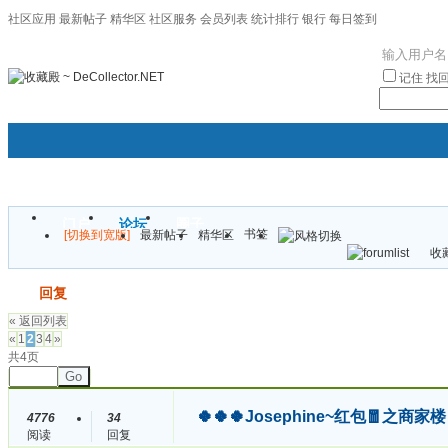
社区应用
最新帖子
精华区
社区服务
会员列表
统计排行
银行
每日签到
|帮助
记住
找
门户
论坛
圈子
书签
[切换到宽版]
最新帖子
精华区
袦褘效
收藏
校
发帖
回复
« 返回列表
«
1
2
3
4
»
共4页
Go
🍀🍀🍀Josephine~红包🧧之
4776
34
阅读
回复