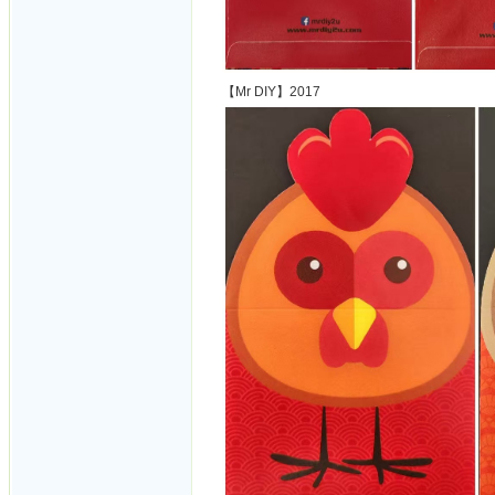
【Mr DIY】2017