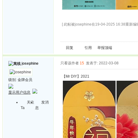
[ 此帖被josephine在19-04-2025 16:38重新编辑
回复
引用
举报
顶端
只看该作者
15
发表于: 2022-03-08
josephine
【Mr DIY】2021
级别:
金牌会员
显示用户信息
关注
发消
Ta
息