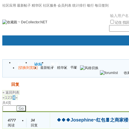
社区应用
最新帖子
精华区
社区服务
会员列表
统计排行
银行
每日签到
|帮助
记住
找
门户
论坛
圈子
书签
[切换到宽版]
最新帖子
精华区
袦褘效
收藏
校
发帖
回复
« 返回列表
«
1
2
3
4
»
共4页
Go
🍀🍀🍀Josephine~红包🧧之
4777
34
阅读
回复