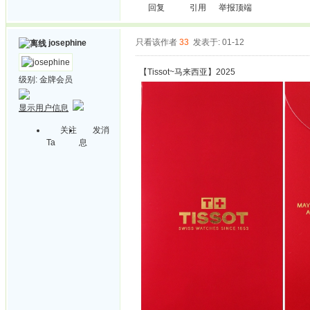
回复
引用
举报
顶端
只看该作者
33
发表于: 01-12
josephine
【Tissot~马来西亚】2025
级别:
金牌会员
显示用户信息
关注
发消
Ta
息