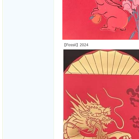
【Fossil】2024