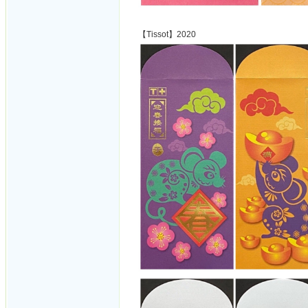
【Tissot】2020