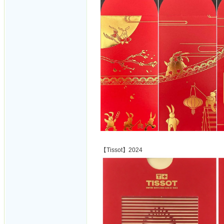
【Tissot】2024