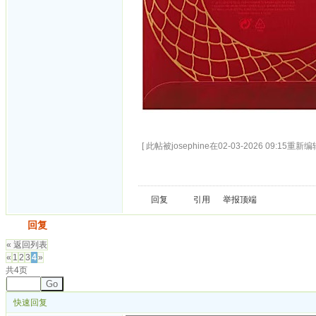
[ 此帖被josephine在02-03-2026 09:15重新编辑
回复
引用
举报
顶端
发帖
回复
« 返回列表
«
1
2
3
4
»
共4页
Go
快速回复