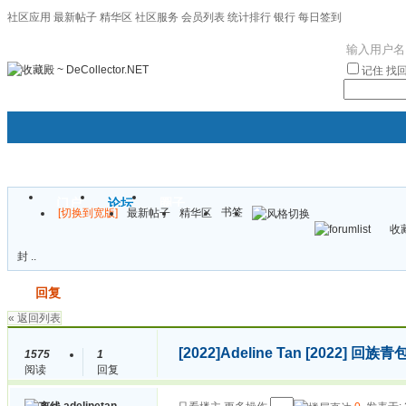
社区应用
最新帖子
精华区
社区服务
会员列表
统计排行
银行
每日签到
|帮助
记住
找
门户
论坛
圈子
书签
[切换到宽版]
最新帖子
精华区
袦褘效
收藏
校
封 ..
发帖
回复
« 返回列表
[2022]
Adeline Tan [2022]
1575
1
阅读
回复