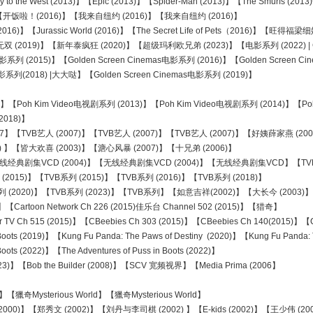
o the West (2013)】【Epic (2013)】【Spider-Man (2013)】【The Smurfs (
 】【开饭啦！(2016)】【我来自纽约 (2016)】【我来自纽约 (2016)】
rse (2016)】【Jurassic World (2016)】【The Secret Life of Pets（2016)】
2019)】【新年泰疯狂 (2020)】【超级玛利欧兄弟 (2023)】【电影系列 (2022) |
电影系列 (2015)】【Golden Screen Cinemas电影系列 (2016)】【Golden Screen C
影系列(2018) |大大哒】【Golden Screen Cinemas电影系列 (2019)】
o】【Poh Kim Video电视剧系列 (2013)】【Poh Kim Video电视剧系列 (2014)】【Po
2018)】
】【TVB艺人 (2007)】【TVB艺人 (2007)】【TVB艺人 (2007)】【好姨薛家燕 (20
】【皆大欢喜 (2003)】【溏心风暴 (2007)】【十兄弟 (2006)】
无线经典剧集VCD (2004)】【无线经典剧集VCD (2004)】【无线经典剧集VCD】【TV
015)】【TVB系列 (2015)】【TVB系列 (2016)】【TVB系列 (2018)】
系列 (2020)】【TVB系列 (2023)】【TVB系列】【如意吉祥(2002)】【大长今 (2003
】【Cartoon Network Ch 226 (2015)佳乐台 Channel 502 (2015)】【猎奇】
 Ch 515 (2015)】【CBeebies Ch 303 (2015)】【CBeebies Ch 140(2015)】【C
ots (2019)】【Kung Fu Panda: The Paws of Destiny (2020)】【Kung Fu Panda: T
ots (2022)】【The Adventures of Puss in Boots (2022)】
(2023)】【Bob the Builder (2008)】【SCV 宽频视界】【Media Prima (2006】
ysterious World】【獵奇Mysterious World】
000)】【郑秀文 (2002)】【刘丹与李司棋 (2002) 】【E-kids (2002)】【王少伟 (20