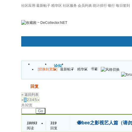
社区应用
最新帖子
精华区
社区服务
会员列表
统计排行
银行
每日签到
|帮助
门户
论坛
圈子
书签
[切换到宽版]
最新帖子
精华区
发帖
回复
« 返回列表
«
1
2
3
4
5
»
共32页
Go
🐝bee之影视艺人篇（请
18093
319
阅读
回复