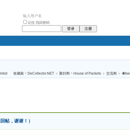
记住
找回密码
登录
注册
袥小袥
袦褘效
褔
袠袠袥眩褦
收藏殿 ~ DeCollector.NET
>
聚封阁 ~ House of Packets
>
交流阁
>
🐝b
校
勿回帖，谢谢！）