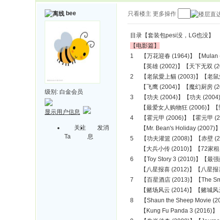
bee
只看楼主
更多操作
目录【套装包pesi没，LG也没】
【电影篇】
1 【万花迎春 (1964)】【Mulan 
【英雄 (2002)】【天下无双 (20
2 【老鼠愛上貓 (2003)】【老鼠愛上貓 
【飞鹰 (2004)】【魔幻厨房 (20
级别:
白金会员
3 【功夫 (2004)】【功夫 (200
【最爱女人购物狂 (2006)】【野蛮
显示用户信息
4 【霍元甲 (2006)】【霍元甲 (200
关注
发消
【Mr. Bean's Holiday (20
Ta
息
5 【功夫灌篮 (2008)】【赤壁 (2
【大兵小传 (2010)】【72家租客 
6 【Toy Story 3 (2010)】
【八星报喜 (2012)】【八星报喜 (
7 【百星酒店 (2013)】【The Sm
【赌场风云 (2014)】【赌城风云II
8 【Shaun the Sheep Mov
【Kung Fu Panda 3 (2016)】【K