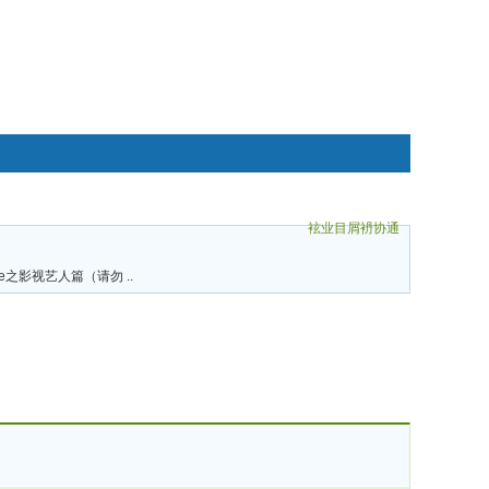
袨业目屑袇协通
碌袗
ee之影视艺人篇（请勿 ..