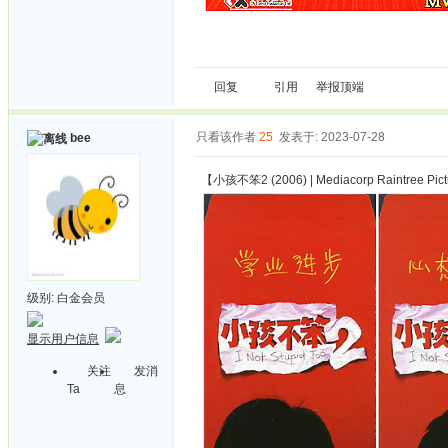
回复
引用
举报
顶端
只看该作者
25
发表于: 2023-07-28
bee
【小孩不笨2 (2006) | Mediacorp Raintree Pic
级别:
白金会员
显示用户信息
关注
发消
Ta
息