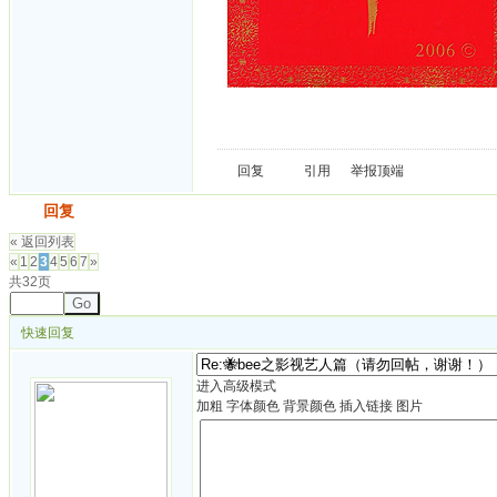
回复
引用
举报
顶端
发帖
回复
« 返回列表
«
1
2
3
4
5
6
7
»
共32页
Go
快速回复
进入高级模式
加粗
字体颜色
背景颜色
插入链接
图片