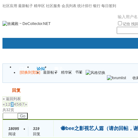
社区应用
最新帖子
精华区
社区服务
会员列表
统计排行
银行
每日签到
|帮助
记住
找
门户
论坛
圈子
书签
[切换到宽版]
最新帖子
精华区
袦褘效
收藏
校
发帖
回复
« 返回列表
«
1
2
3
4
5
6
7
»
共32页
Go
🐝bee之影视艺人篇（请勿回帖，
18095
319
阅读
回复