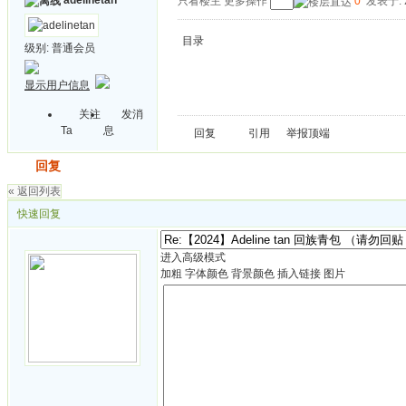
adelinetan
只看楼主
更多操作
0
发表于: 2
目录
级别:
普通会员
显示用户信息
关注
发消
Ta
息
回复
引用
举报
顶端
发帖
回复
« 返回列表
快速回复
进入高级模式
加粗
字体颜色
背景颜色
插入链接
图片