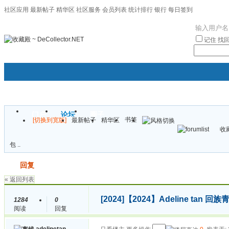
社区应用
最新帖子
精华区
社区服务
会员列表
统计排行
银行
每日签到
|帮助
记住
找
门户
论坛
圈子
书签
[切换到宽版]
最新帖子
精华区
袦褘效
收藏
校
包 ..
发帖
回复
« 返回列表
[2024]
【2024】Adeline tan
1284
0
阅读
回复