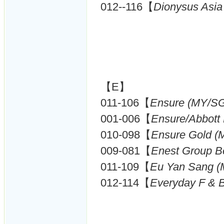
012--116【
Dionysus Asia
【E】
011-106【
Ensure (MY/SG
001-006【
Ensure/Abbott 
010-098【
Ensure Gold (
009-081【
Enest Group B
011-109【
Eu Yan Sang (
012-114【
Everyday F & B