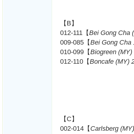
【B】
012-111【
Bei Gong Cha 
009-085【
Bei Gong Ch
010-099【
Biogreen (MY)
012-110【
Boncafe (MY) 
【C】
002-014【
Carlsberg (MY