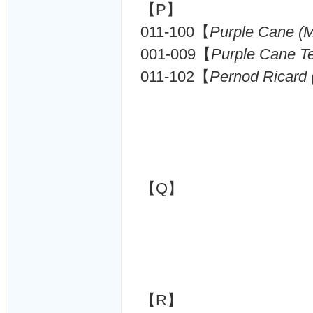
【P】
011-100【
Purple Cane (
001-009【
Purple Cane T
011-102【
Pernod Ricard
【Q】
【R】