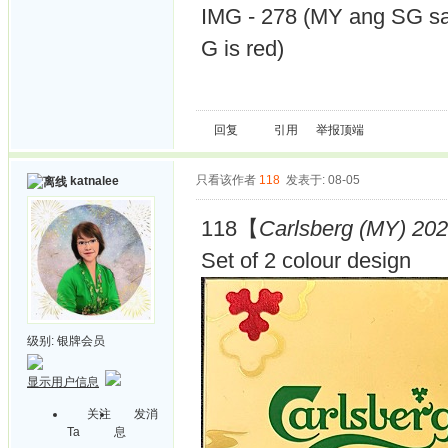
IMG - 278 (MY ang SG sam
G is red)
回复
引用
举报
顶端
只看该作者
118
发表于: 08-05
katnalee
118【
Carlsberg (MY) 202
Set of 2 colour design
级别:
银牌会员
显示用户信息
关注
发消
Ta
息