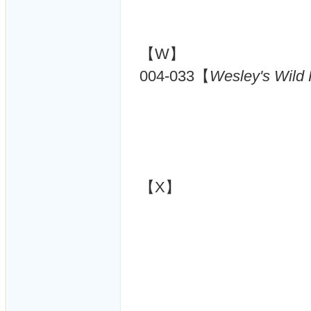
【W】
004-033【
Wesley's Wild
【X】