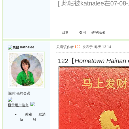
[ 此帖被katnalee在07-08
回复
引用
举报
顶端
只看该作者
122
发表于: 昨天 13:14
katnalee
122【
Hometown Hainan C
级别:
银牌会员
显示用户信息
关注
发消
Ta
息