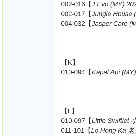
002-016【
J.Evo (MY) 20
002-017【
Jungle House 
004-032【
Jasper Care (
【K】
010-094【
Kapal Api (MY
【L】
010-097【
Little Swiftle
011-101【
Lo Hong Ka 老