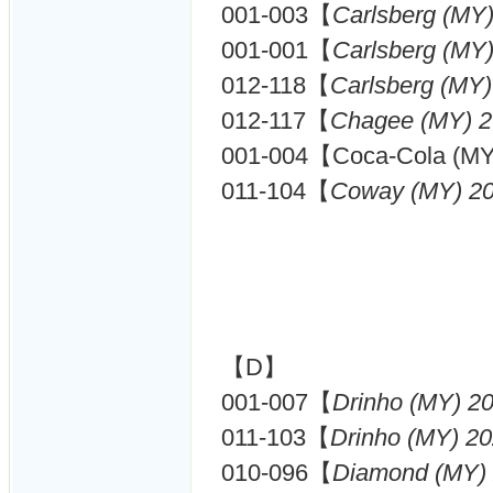
001-003【
Carlsberg (MY
001-001【
Carlsberg (MY
012-118【
Carlsberg (MY
012-117【
Chagee (MY) 
001-004【Coca-Cola (M
011-104【
Coway (MY) 2
【D】
001-007【
Drinho (MY) 2
011-103【
Drinho (MY) 2
010-096【
Diamond (MY)