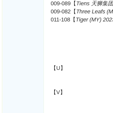
009-089【
Tiens 天狮集团 
009-082【
Three Leafs (
011-108【
Tiger (MY) 202
【U】
【V】