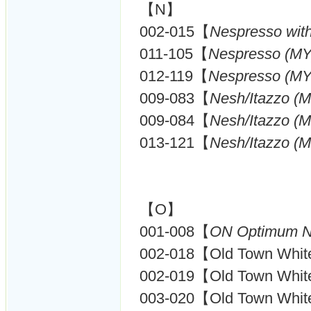
【N】
002-015【
Nespresso wit
011-105【
Nespresso (MY
012-119【
Nespresso (MY
009-083【
Nesh/Itazzo (
009-084【
Nesh/Itazzo (
013-121【
Nesh/Itazzo (
【O】
001-008【
ON Optimum Nu
002-018【Old Town Whit
002-019【Old Town Whit
003-020【Old Town Whit