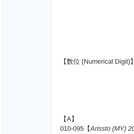
【数位 (Numerical Digit)
【A】
010-095【
Arissto (MY) 2