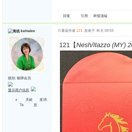
回复
引用
举报
顶端
只看该作者
121
发表于: 昨天 09:55
katnalee
121【
Nesh/Itazzo (MY) 2
级别:
银牌会员
显示用户信息
关注
发消
Ta
息