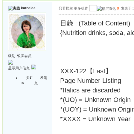
katnalee
只看楼主
更多操作
0
发表于: 2
目錄 : (Table of Content)
{Nutrition drinks, soda, al
级别:
银牌会员
显示用户信息
XXX-122【Last】
关注
发消
Page Number-Listing
Ta
息
*Italics are discarded
*(UO) = Unknown Origin
*(UOY) = Unknown Origin
*XXXX = Unknown Year