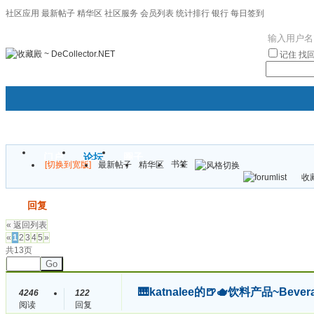
社区应用
最新帖子
精华区
社区服务
会员列表
统计排行
银行
每日签到
|帮助
记住
找
门户
论坛
圈子
书签
[切换到宽版]
最新帖子
精华区
袦褘效
收藏
校
发帖
回复
« 返回列表
«
1
2
3
4
5
»
共13页
Go
🎹katnalee的🍺🫖饮料产品~Beve
4246
122
阅读
回复