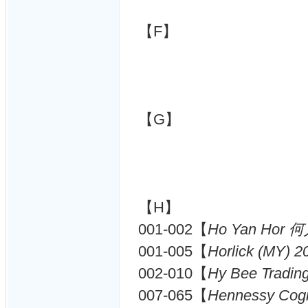
【F】
【G】
【H】
001-002【
Ho Yan Hor 何
001-005【
Horlick (MY) 2
002-010【
Hy Bee Tradin
007-065【
Hennessy Cog