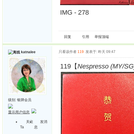
IMG - 278
回复
引用
举报
顶端
只看该作者
119
发表于: 昨天 09:47
katnalee
119【
Nespresso (MY/SG)
级别:
银牌会员
显示用户信息
关注
发消
Ta
息