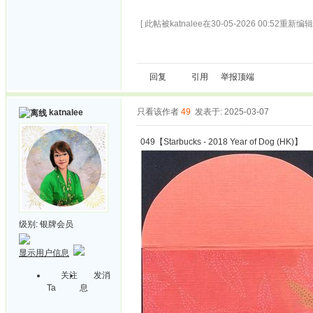
[ 此帖被katnalee在30-05-2026 00:52重新编辑 
回复
引用
举报
顶端
只看该作者
49
发表于: 2025-03-07
katnalee
049【Starbucks - 2018 Year of Dog (HK)】
级别:
银牌会员
显示用户信息
关注
发消
Ta
息