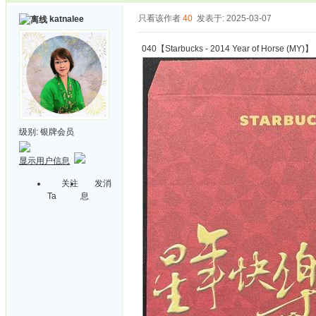
只看该作者
40
发表于: 2025-03-07
katnalee
040【Starbucks - 2014 Year of Horse (MY)】
级别:
银牌会员
显示用户信息
关注
发消
Ta
息