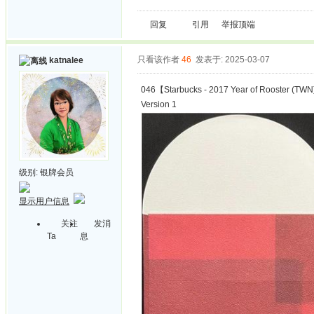
回复
引用
举报
顶端
只看该作者
46
发表于: 2025-03-07
katnalee
046【Starbucks - 2017 Year of Rooster (TW
Version 1
级别:
银牌会员
显示用户信息
关注
发消
Ta
息