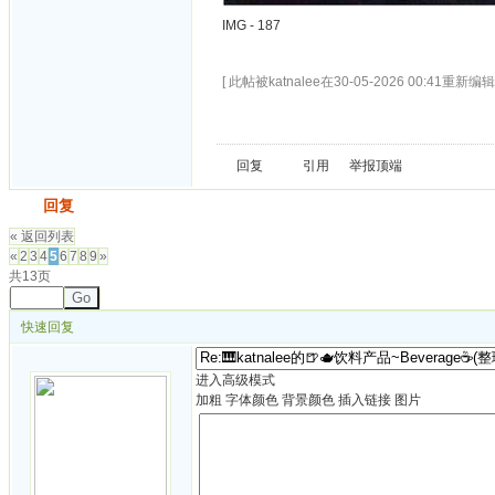
IMG - 187
[ 此帖被katnalee在30-05-2026 00:41重新编辑 
回复
引用
举报
顶端
发帖
回复
« 返回列表
«
2
3
4
5
6
7
8
9
»
共13页
Go
快速回复
进入高级模式
加粗
字体颜色
背景颜色
插入链接
图片