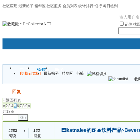
社区应用
最新帖子
精华区
社区服务
会员列表
统计排行
银行
每日签到
|帮助
记住
找
门户
论坛
圈子
书签
[切换到宽版]
最新帖子
精华区
袦褘效
收藏
校
发帖
回复
« 返回列表
«
2
3
4
5
6
7
8
9
»
共13页
Go
🎹katnalee的🍺🫖饮料产品~Beve
4283
122
阅读
回复