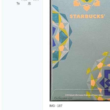
Ta
息
IMG - 187