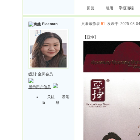
回复
引用
举报
顶端
只看该作者
91
发表于: 2025-08-0
Eleentan
【亞坤】
级别:
金牌会员
显示用户信息
关注
发消
Ta
息