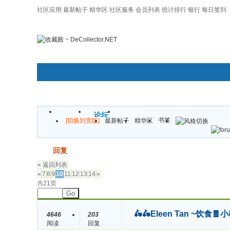
社区应用
最新帖子
精华区
社区服务
会员列表
统计排行
银行
每日签到
|帮助
门户
论坛
圈子
书签
[切换到宽版]
最新帖子
精华区
发帖
回复
« 返回列表
«
7
8
9
10
11
12
13
14
»
共21页
Go
🛵🛵Eleen Tan ~饮
4646
203
阅读
回复