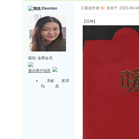
只看该作者
90
发表于: 2025-08-0
Eleentan
【亞坤】
级别:
金牌会员
显示用户信息
关注
发消
Ta
息