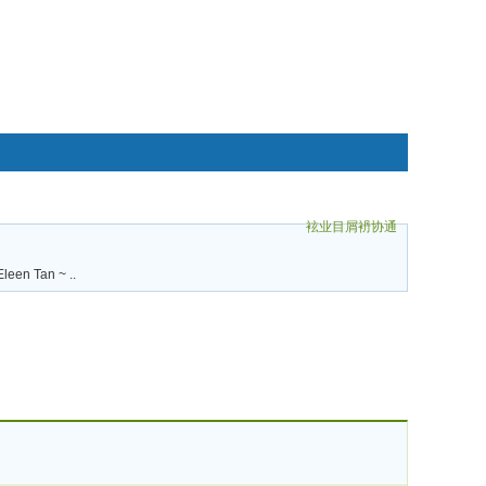
袨业目屑袇协通
碌袗
leen Tan ~ ..