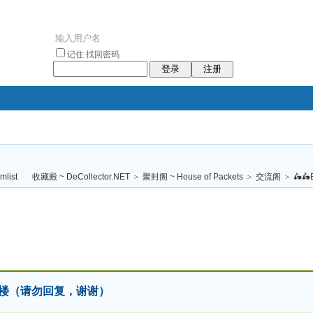
记住
找回密码
登录
注册
袥小袥
袦褘效
褔
袠袠袥眩褦
收藏殿 ~ DeCollector.NET
>
聚封阁 ~ House of Packets
>
交流阁
>
🛵🛵E
校
食🧧小楼（请勿回复，谢谢）