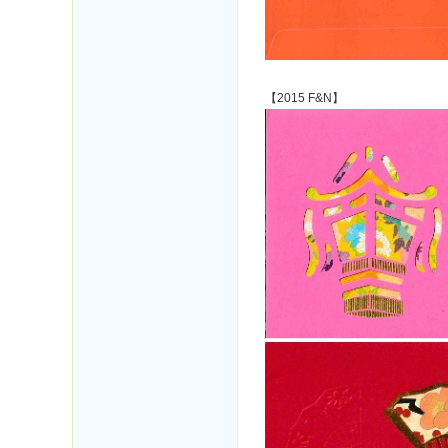
【2015 F&N】