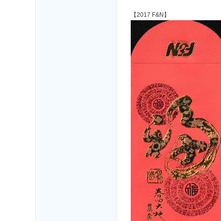
【2017 F&N】