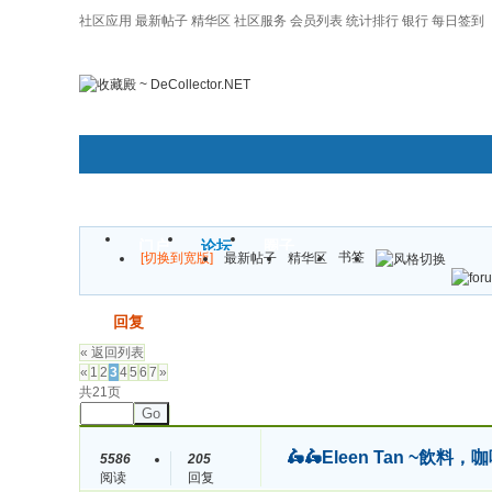
社区应用
最新帖子
精华区
社区服务
会员列表
统计排行
银行
每日签到
|帮助
门户
论坛
圈子
书签
[切换到宽版]
最新帖子
精华区
发帖
回复
« 返回列表
«
1
2
3
4
5
6
7
»
共21页
Go
🛵🛵Eleen Tan ~
5586
205
阅读
回复