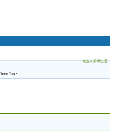
袨业目屑袇协通
碌袗
leen Tan ~ ..