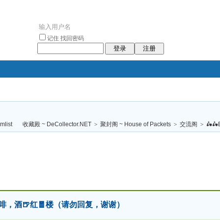
记住
找回密码
登录
注册
袥小袥
袦褘效
褔
袠袠袥眩褦
收藏殿 ~ DeCollector.NET
>
聚封阁 ~ House of Packets
>
交流阁
>
🛵🛵E
校
飲料，咖啡，酒🍺红🧧楼（请勿回复，谢谢）