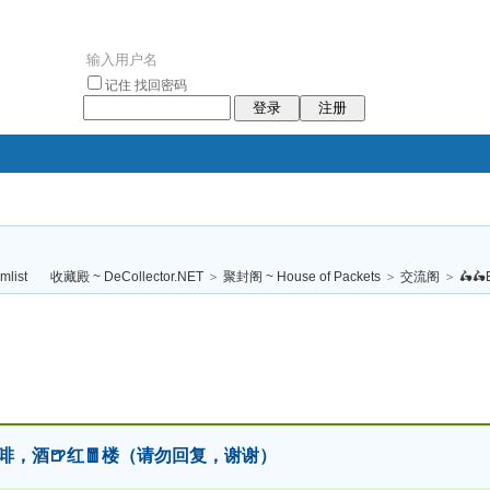
记住
找回密码
登录
注册
袥小袥
袦褘效
褔
袠袠袥眩褦
收藏殿 ~ DeCollector.NET
>
聚封阁 ~ House of Packets
>
交流阁
>
🛵🛵E
校
飲料，咖啡，酒🍺红🧧楼（请勿回复，谢谢）