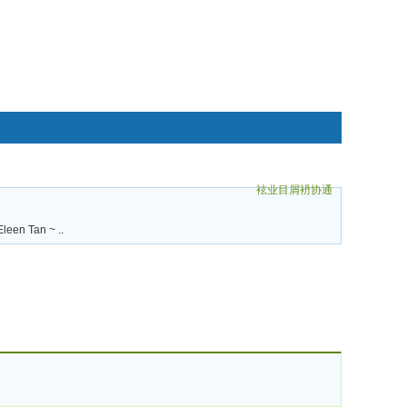
袨业目屑袇协通
碌袗
leen Tan ~ ..