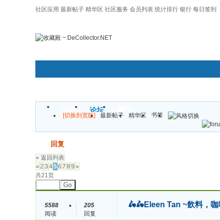
社区应用
最新帖子
精华区
社区服务
会员列表
统计排行
银行
每日签到
|帮助
门户
论坛
圈子
书签
[切换到宽版]
最新帖子
精华区
发帖
回复
« 返回列表
«
2
3
4
5
6
7
8
9
»
共21页
Go
🛵🛵Eleen Tan ~
5588
205
阅读
回复