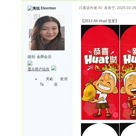
只看该作者
40
发表于: 2025-03-2
Eleentan
【2013 Ah Huat 亚发】
级别:
金牌会员
显示用户信息
关注
发消
Ta
息