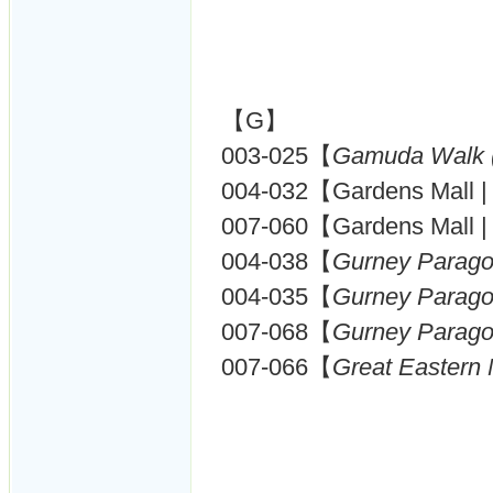
【G】
003-025【
Gamuda Walk 
004-032【Gardens Mall 
007-060【Gardens Mall 
004-038【
Gurney Parago
004-035【
Gurney Parago
007-068【
Gurney Parago
007-066【
Great Eastern 