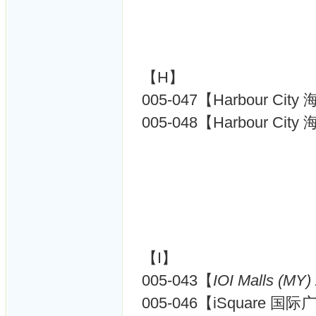
【H】
005-047【Harbour City
005-048【Harbour City
【I】
005-043【
IOI Malls (MY)
005-046【iSquare 国际广