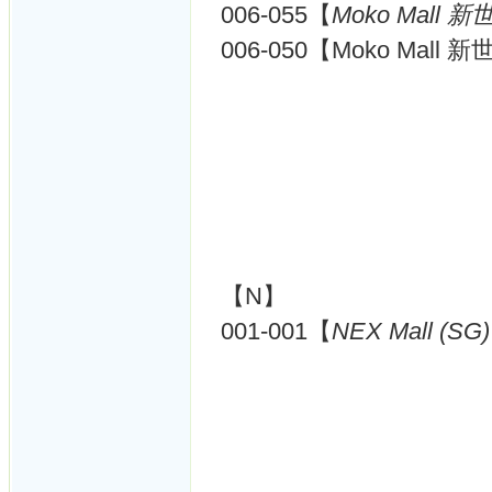
006-055【
Moko Mall 新
006-050【Moko Mall 
【N】
001-001【
NEX Mall (SG)