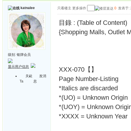
katnalee
只看楼主
更多操作
0
发表于: 2
目錄 : (Table of Content)
{Shopping Malls, Outlet M
级别:
银牌会员
显示用户信息
XXX-070【】
关注
发消
Page Number-Listing
Ta
息
*Italics are discarded
*(UO) = Unknown Origin
*(UOY) = Unknown Origin
*XXXX = Unknown Year