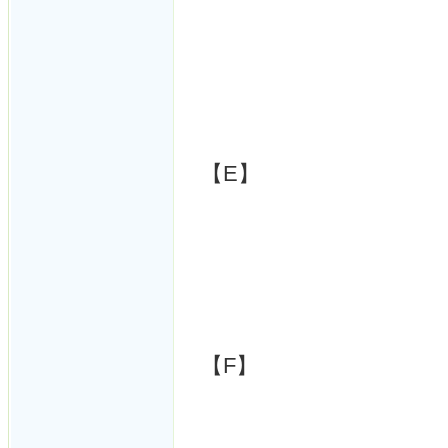
【E】
【F】