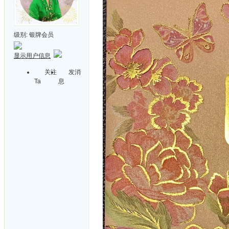
级别:
银牌会员
显示用户信息
关注
发消
Ta
息