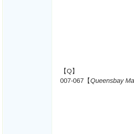
【Q】
007-067【
Queensbay Mal