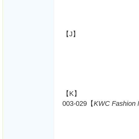
【J】
【K】
003-029【
KWC Fashion M