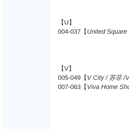
【U】
004-037【
United Square
【V】
005-049【
V City / 苏菲 /
007-063【
Viva Home Sho