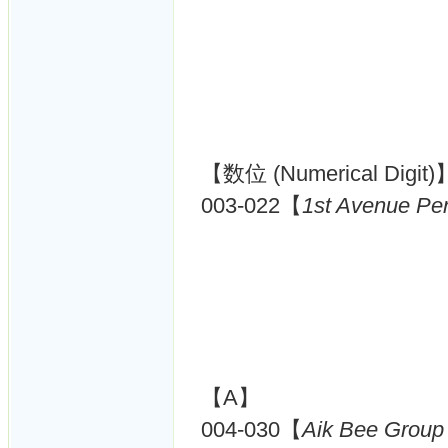
【数位 (Numerical Digit)
003-022【
1st Avenue Pe
【A】
004-030【
Aik Bee Group 