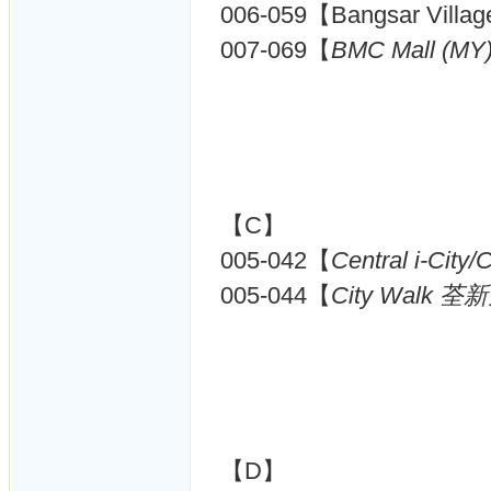
006-059【Bangsar Villa
007-069【
BMC Mall (MY)
【C】
005-042【
Central i-City
005-044【
City Walk 荃新
【D】