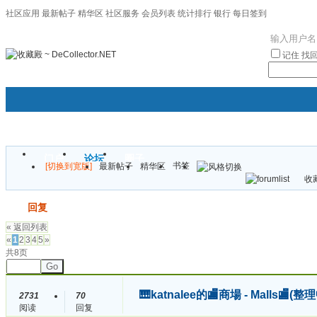
社区应用
最新帖子
精华区
社区服务
会员列表
统计排行
银行
每日签到
|帮助
记住
找
门户
论坛
圈子
书签
[切换到宽版]
最新帖子
精华区
袦褘效
收藏
校
发帖
回复
« 返回列表
«
1
2
3
4
5
»
共8页
Go
🎹katnalee的🏬商場 - Malls🏬
2731
70
阅读
回复