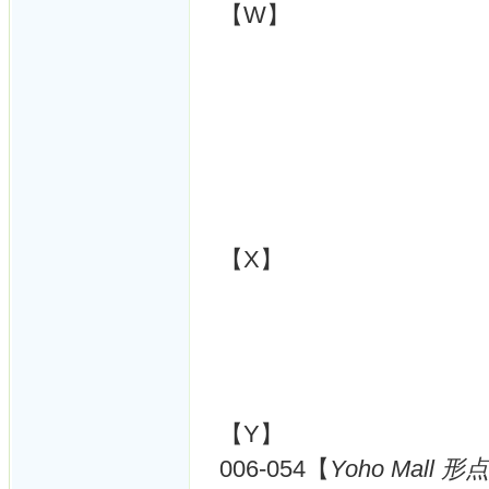
【W】
【X】
【Y】
006-054【
Yoho Mall 形点