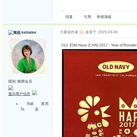
回复
引用
举报
顶端
只看该作者
13
发表于: 2025-03-06
katnalee
013【Old Navy (CHN) 2017 - Year of Rooste
级别:
银牌会员
显示用户信息
关注
发消
Ta
息