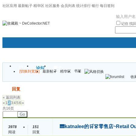
社区应用
最新帖子
精华区
社区服务
会员列表
统计排行
银行
每日签到
|帮助
记住
找
门户
论坛
圈子
书签
[切换到宽版]
最新帖子
精华区
袦褘效
收藏
校
发帖
回复
« 返回列表
«
1
2
3
4
5
6
»
共16页
Go
🎹katnalee的🛒👗零售店~Retail 
3978
151
阅读
回复