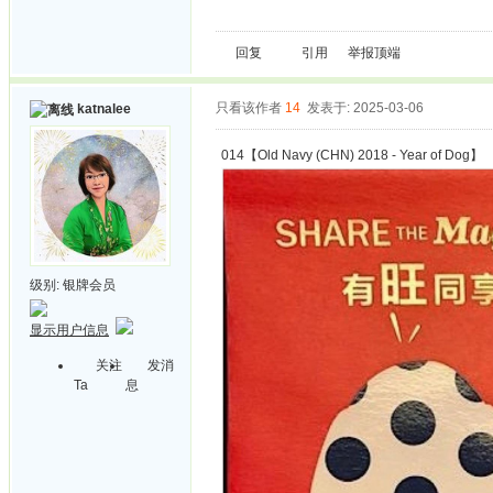
回复
引用
举报
顶端
只看该作者
14
发表于: 2025-03-06
katnalee
014【Old Navy (CHN) 2018 - Year of Dog】
级别:
银牌会员
显示用户信息
关注
发消
Ta
息