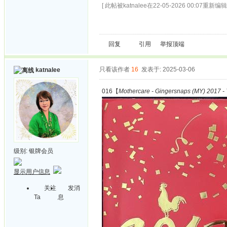
[ 此帖被katnalee在22-05-2026 00:07重新编辑 
回复
引用
举报
顶端
只看该作者
16
发表于: 2025-03-06
katnalee
016【
Mothercare - Gingersnaps (MY) 2017 - 
级别:
银牌会员
显示用户信息
关注
发消
Ta
息