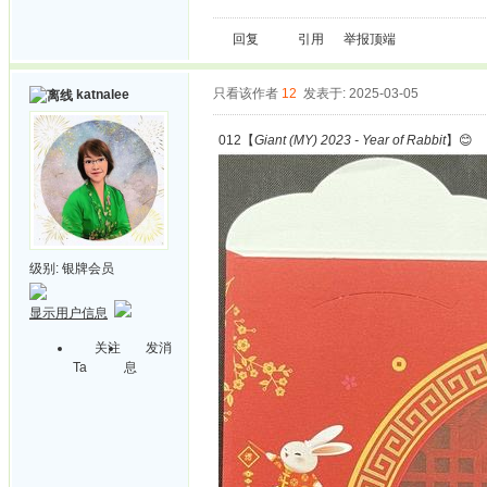
回复
引用
举报
顶端
只看该作者
12
发表于: 2025-03-05
katnalee
012【
Giant (MY) 2023 - Year of Rabbit
】😊
级别:
银牌会员
显示用户信息
关注
发消
Ta
息