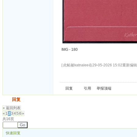
IMG - 180
[ 此帖被katnalee在29-05-2026 15:02重新编辑 
回复
引用
举报
顶端
发帖
回复
« 返回列表
«
1
2
3
4
5
6
»
共16页
Go
快速回复