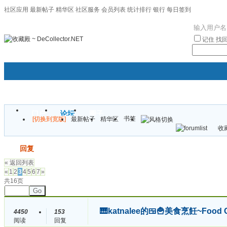
社区应用
最新帖子
精华区
社区服务
会员列表
统计排行
银行
每日签到
|帮助
记住
找
门户
论坛
圈子
书签
[切换到宽版]
最新帖子
精华区
袦褘效
收藏
校
发帖
回复
« 返回列表
«
1
2
3
4
5
6
7
»
共16页
Go
🎹katnalee的🍱🍟美食烹飪~Food
4450
153
阅读
回复