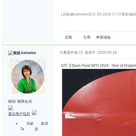
[ 此帖被katnalee在31-05-2026 17:27重新编辑 
回复
引用
举报
顶端
只看该作者
25
发表于: 2025-03-10
katnalee
025【
Tyson Food (MY) 2024 - Year of Drago
级别:
银牌会员
显示用户信息
关注
发消
Ta
息