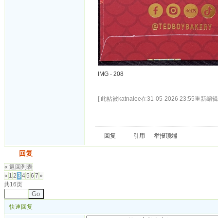
IMG - 208
[ 此帖被katnalee在31-05-2026 23:55重新编辑 
回复
引用
举报
顶端
发帖
回复
« 返回列表
«
1
2
3
4
5
6
7
»
共16页
Go
快速回复