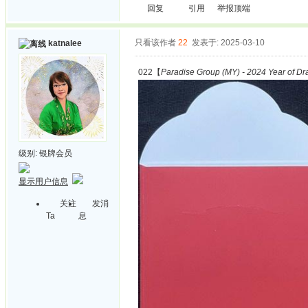
回复
引用
举报
顶端
只看该作者
22
发表于: 2025-03-10
katnalee
022【
Paradise Group (MY) - 2024 Year of D
级别:
银牌会员
显示用户信息
关注
发消
Ta
息