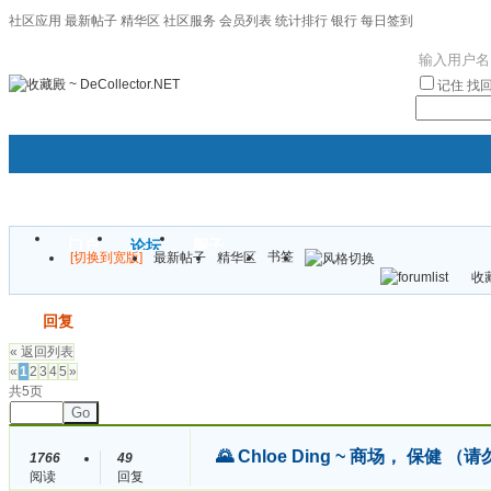
社区应用
最新帖子
精华区
社区服务
会员列表
统计排行
银行
每日签到
|帮助
记住
找
门户
论坛
圈子
书签
[切换到宽版]
最新帖子
精华区
袦褘效
收藏
校
发帖
回复
« 返回列表
«
1
2
3
4
5
»
共5页
Go
🌄 Chloe Ding ~ 商场， 保健 
1766
49
阅读
回复