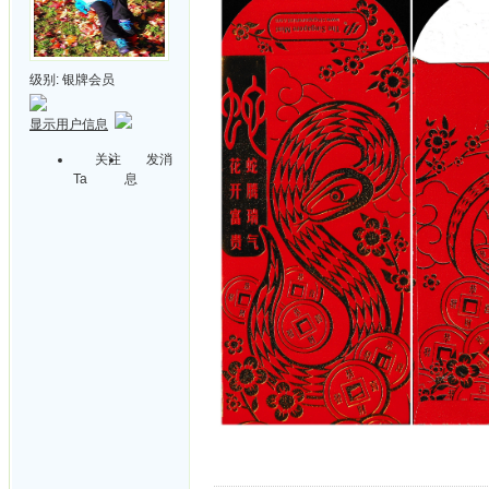
级别:
银牌会员
显示用户信息
关注
发消
Ta
息