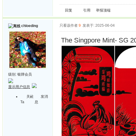
回复
引用
举报
顶端
只看该作者
9
发表于: 2025-06-04
chloeding
The Singpore Mint- SG 2
级别:
银牌会员
显示用户信息
关注
发消
Ta
息