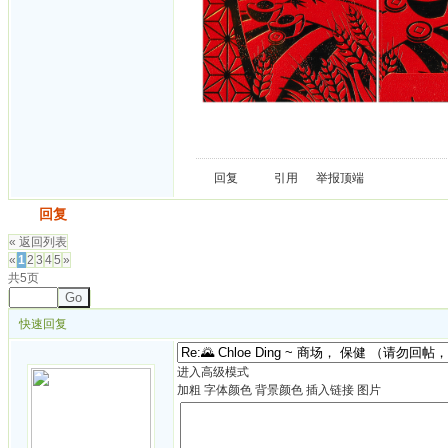
回复
引用
举报
顶端
发帖
回复
« 返回列表
«
1
2
3
4
5
»
共5页
Go
快速回复
进入高级模式
加粗
字体颜色
背景颜色
插入链接
图片