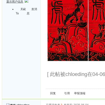
显示用户信息
关注
发消
Ta
息
[ 此帖被chloeding在04-0
回复
引用
举报
顶端