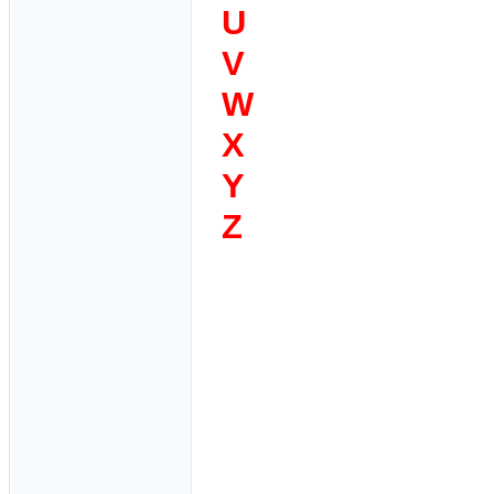
U
V
W
X
Y
Z