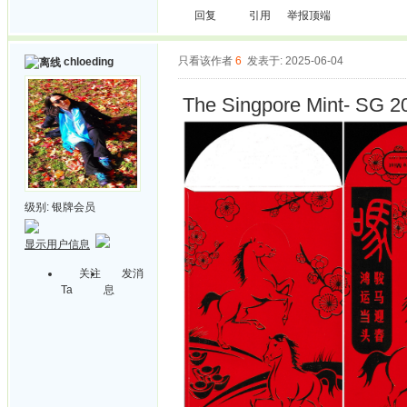
回复
引用
举报
顶端
只看该作者
6
发表于: 2025-06-04
chloeding
The Singpore Mint- SG 2
级别:
银牌会员
显示用户信息
关注
发消
Ta
息