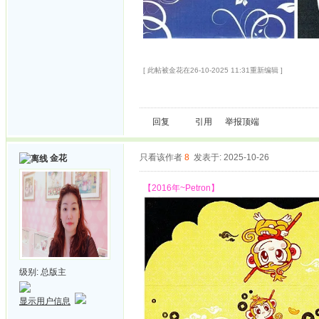
[ 此帖被金花在26-10-2025 11:31重新编辑 ]
回复
引用
举报
顶端
只看该作者
8
发表于: 2025-10-26
金花
【2016年~Petron】
级别:
总版主
显示用户信息