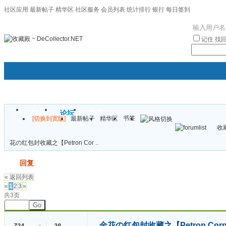
社区应用
最新帖子
精华区
社区服务
会员列表
统计排行
银行
每日签到
|帮助
记住
找
门户
论坛
圈子
书签
[切换到宽版]
最新帖子
精华区
袦褘效
收藏
校
花の红包封收藏之【Petron Cor ..
发帖
回复
« 返回列表
«
1
2
3
»
共3页
Go
金花の红包封收藏之【Petron Corp