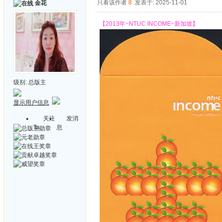
只看该作者
8
发表于: 2025-11-01
金花
【2013年~NTUC INCOME~新加坡】
级别:
总版主
显示用户信息
关注
发消
Ta
息