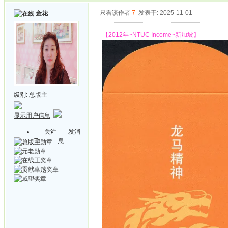
只看该作者
7
发表于: 2025-11-01
金花
【2012年~NTUC Income~新加坡】
级别:
总版主
显示用户信息
关注
发消
Ta
息