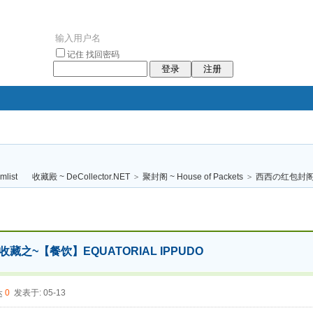
记住
找回密码
登录
注册
袥小袥
袦褘效
褔
袠袠袥眩褦
收藏殿 ~ DeCollector.NET
>
聚封阁 ~ House of Packets
>
西西の红包封
校
藏之~【餐饮】EQUATORIAL IPPUDO
0
发表于: 05-13