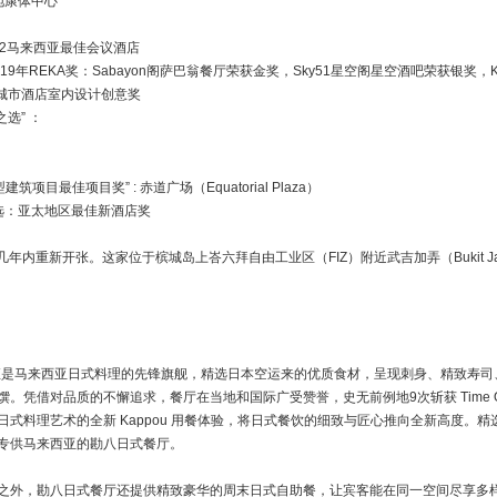
地康体中心
022马来西亚最佳会议酒店
19年REKA奖：Sabayon阁萨巴翁餐厅荣获金奖，Sky51星空阁星空酒吧荣获银奖，K
20：最佳城市酒店室内设计创意奖
之选” ：
项目最佳项目奖” : 赤道广场（Equatorial Plaza）
评选：亚太地区最佳新酒店奖
 计划在未来几年内重新开张。这家位于槟城岛上峇六拜自由工业区（FIZ）附近武吉加弄（Buki
直是马来西亚日式料理的先锋旗舰，精选日本空运来的优质食材，呈现刺身、精致寿司、
。凭借对品质的不懈追求，餐厅在当地和国际广受赞誉，史无前例地9次斩获 Time Ou
日式料理艺术的全新 Kappou 用餐体验，将日式餐饮的细致与匠心推向全新高度。
专供马来西亚的勘八日式餐厅。
之外，勘八日式餐厅还提供精致豪华的周末日式自助餐，让宾客能在同一空间尽享多