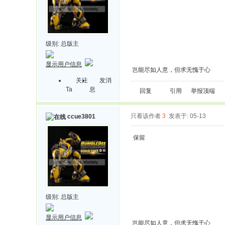
级别:
总版主
显示用户信息
岂能尽如人意，但求无愧于心
关注
发消
Ta
息
回复
引用
举报
顶端
只看该作者
3
发表于: 05-13
ccue3801
保留
级别:
总版主
显示用户信息
岂能尽如人意，但求无愧于心