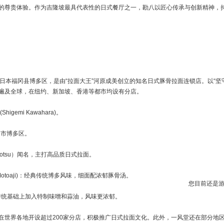
的尊贵体验。作为吉隆坡最具代表性的日式餐厅之一，勘八以匠心传承与创新精神，
成立于日本福冈县博多区，是由“拉面大王”河原成美创立的知名日式豚骨拉面连锁店。以
遍及全球，在纽约、新加坡、香港等都市均设有分店。
gemi Kawahara)。
冈市博多区。
otsu）闻名，主打高品质日式拉面。
u Motoaji)：经典传统博多风味，细面配浓郁豚骨汤。
您目前还是
ji)：在传统基础上加入特制味噌和蒜油，风味更浓郁。
在世界各地开设超过200家分店，积极推广日式拉面文化。此外，一风堂还在部分地