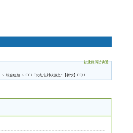
袨业目屑袇协通
碌袗
阁
>
综合红包
>
CCUEの红包封收藏之~【餐饮】EQU ..