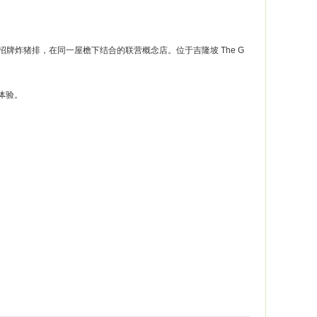
）的招牌炸猪排，在同一屋檐下结合的联营概念店。位于吉隆坡 The G
体验。
。