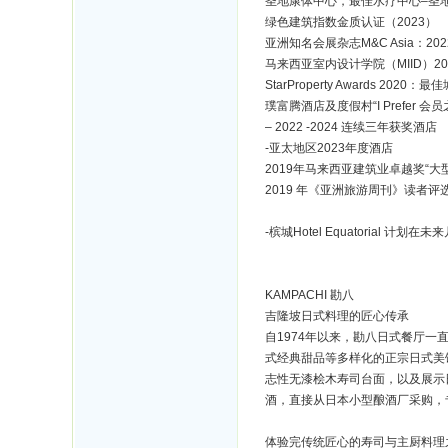
圣地康体中心，最佳水疗中心–圣
绿色建筑指数金质认证（2023）
亚洲知名会展杂志M&C Asia：2
马来西亚室内设计学院（MIID）20
StarProperty Awards 20
璞富腾酒店及度假村“I Prefer 会员
– 2022 -2024 连续三年获奖酒店
-亚太地区2023年度酒店
2019年马来西亚建筑业卓越奖“大型建筑
2019 年《亚洲旅游周刊》读者
-槟城Hotel Equatorial
KAMPACHI 勘八
吉隆坡日式料理的匠心传承
自1974年以来，勘八日式餐厅一
式经典甜品等多样化的正宗日式美馔
志性无漆桧木寿司台面，以及展示
酒，直接从日本小型酿酒厂采购，
体验完传统匠心的寿司与主厨料理