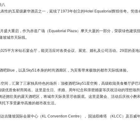
 勘八
性的五星级豪华酒店之一，延续了1973年创立的Hotel Equatorial辉煌传奇
3月盛大重启，作为赤道广场（Equatorial Plaza）摩天大厦的一部分，荣获绿色
隆坡城市天际线。
1,025平方米钻石宴会厅，能灵活应对各类会议、展览、婚礼及公司活动。29层的圣
天酒吧Blue，以及Sky51本身的时尚酒廊区，为宾客带来极致的都市天际线体验。
间，汇聚了三家独具特色的场所：顶楼酒吧Sky51星空阁，高级欧陆美食餐厅萨巴翁 （Sa
顶级优质食材而闻名。这里是生日、求婚、周年纪念和亲密婚宴等庆祝活动的理想场所。
星空阁还拥壮美的露天酒吧区，将城市天际美景尽收眼底。这里是聚会、活动后庆祝小
的烘托下享受豪华高雅的都市夜生活。
隆坡国际会展中心（KL Convention Centre）， 国油双峰塔 （KLCC）及