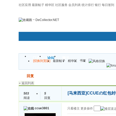
社区应用
最新帖子
精华区
社区服务
会员列表
统计排行
银行
每日签到
|帮助
门户
论坛
圈子
书签
[切换到宽版]
最新帖子
精华区
发帖
回复
« 返回列表
[马来西亚]
CCUEの红包封收
503
5
阅读
回复
ccue3801
只看楼主
更多操作