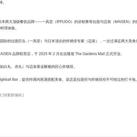
择。
球首家将日本两大顶级餐饮品牌——一风堂（IPPUDO）的浓郁豚骨拉面与迈泉（MAiSEN
日式料理体验。
誉国际的拉面巨头（一风堂）与日本顶尖的炸猪排专家（迈泉），一次过满足两大美食
iSEN 品牌联营店，于 2025 年 2 月在吉隆坡 The Gardens Mall 正式开业。
（如白丸、赤丸）与迈泉黄金酥脆的匠心炸猪排。
ighball Bar，提供特调鸡尾酒搭配美食。该店是拉面控与炸猪排控不可错过的打卡地
11:58重新编辑 ]