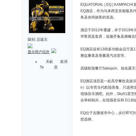
EQUATORIAL | EQ | KAMPACHI
EQ酒店，作为马来西亚首都最具代表
务及休闲旅客的首选。
酒店于2012年重建，并于2019年
华客房及套房，设施齐备及俯瞰吉
级别:
总版主
EQ酒店设有13间多功能会议厅及
显示用户信息
雅盐桑拿及香薰蒸汽浴室等。
关注
发消
Ta
息
高级欧陆餐厅Sabayon、知名露
EQ酒店顶层是一处高空餐饮及娱乐空
n）以专营当代欧陆美食、只选用
现场音乐酒吧。此外，Sky51
合举杯助兴，在现场音乐和 DJ 
EQ位于吉隆坡市中心，步行即可到达吉
想选择。