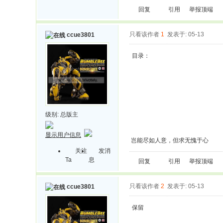
回复
引用
举报
顶端
只看该作者
1
发表于: 05-13
ccue3801
目录：
级别:
总版主
显示用户信息
岂能尽如人意，但求无愧于心
关注
发消
Ta
息
回复
引用
举报
顶端
只看该作者
2
发表于: 05-13
ccue3801
保留