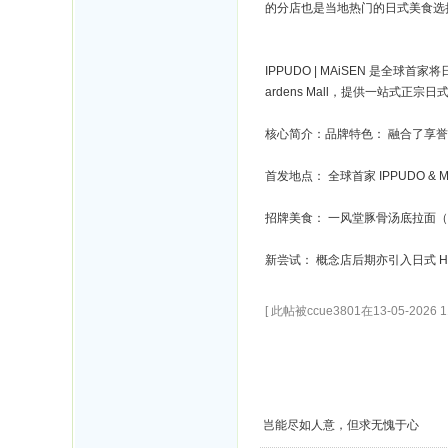
的分店也是当地热门的日式美食选
IPPUDO | MAiSEN 是全
ardens Mall，提供一站式正宗
核心简介：品牌特色： 融合了享
首发地点： 全球首家 IPPUDO & MA
招牌美食： 一风堂豚骨汤底拉面
新尝试： 概念店后期亦引入日式 H
[ 此帖被ccue3801在13-05-2026 
岂能尽如人意，但求无愧于心