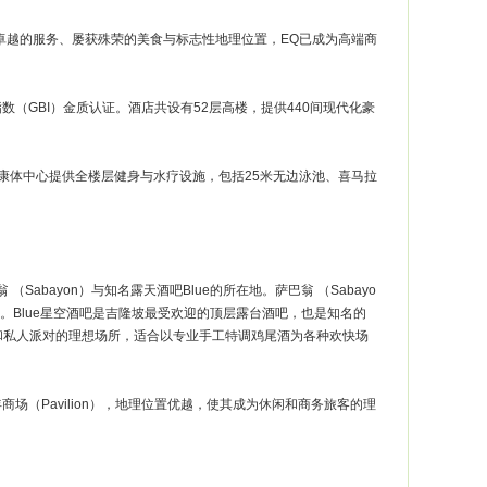
。凭借卓越的服务、屡获殊荣的美食与标志性地理位置，EQ已成为高端商
建筑指数（GBI）金质认证。酒店共设有52层高楼，提供440间现代化豪
地康体中心提供全楼层健身与水疗设施，包括25米无边泳池、喜马拉
bayon）与知名露天酒吧Blue的所在地。萨巴翁 （Sabayo
Blue星空酒吧是吉隆坡最受欢迎的顶层露台酒吧，也是知名的
酌和私人派对的理想场所，适合以专业手工特调鸡尾酒为各种欢快场
百威年商场（Pavilion），地理位置优越，使其成为休闲和商务旅客的理