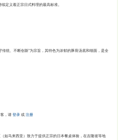
持续定义着正宗日式料理的最高标准。
“坚守传统、不断创新”为宗旨，其特色为浓郁的豚骨汤底和细面，是全
游客，请
登录
或
注册
区（如马来西亚）致力于提供正宗的日本餐桌体验，在吉隆坡等地