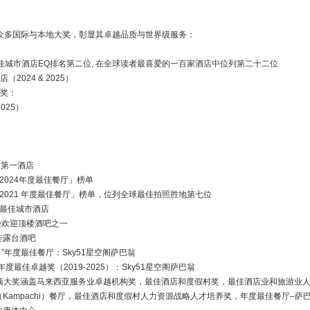
获众多国际与本地大奖，彰显其卓越品质与世界级服务：
025全球最佳城市酒店EQ排名第二位, 在全球读者最喜爱的一百家酒店中位列第二十二位
店（2024 & 2025）
大奖：
025）
隆坡第一酒店
选「2024年度最佳餐厅」榜单
入选「2021 年度最佳餐厅」榜单，位列全球最佳拍照胜地第七位
吉隆坡最佳城市酒店
五大最受欢迎顶楼酒吧之一
大最佳露台酒吧
奖 ”年度最佳餐厅：Sky51星空阁萨巴翁
家》年度最佳卓越奖（2019-2025）：Sky51星空阁萨巴翁
2024） 多项大奖涵盖马来西亚服务业卓越机构奖，最佳酒店和度假村奖，最佳酒店业和旅
ampachi）餐厅，最佳酒店和度假村人力资源战略人才培养奖，年度最佳餐厅–萨巴翁