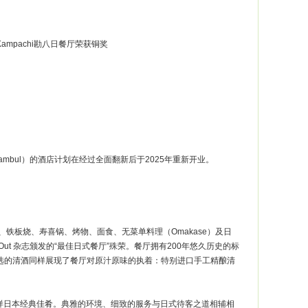
ampachi勘八日餐厅荣获铜奖
t Jambul）的酒店计划在经过全面翻新后于2025年重新开业。
铁板烧、寿喜锅、烤物、面食、无菜单料理（Omakase）及日
t 杂志颁发的“最佳日式餐厅”殊荣。餐厅拥有200年悠久历史的标
精选的清酒同样展现了餐厅对原汁原味的执着：特别进口手工精酿清
样日本经典佳肴。典雅的环境、细致的服务与日式待客之道相辅相