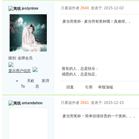
只看该作者
2640
发表于: 2015-12-02
jeslynlow
麦当劳奖杯 - 麦当劳有奖杯哦！真难得。。
级别:
金牌会员
善良的人，总是快乐；
显示用户信息
感恩的人，总是知足。
关注
发消
Ta
息
回复
引用
举报
顶端
只看该作者
2641
发表于: 2015-12-15
amandahoo
麦当劳奖杯 ~ 简单但佷珍贵的一个奖杯。。。