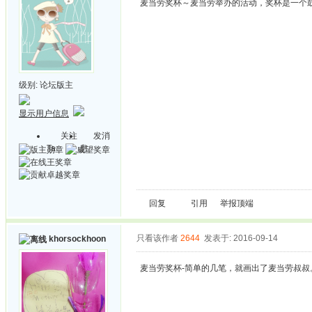
麦当劳奖杯～麦当劳举办的活动，奖杯是一个
级别:
论坛版主
显示用户信息
关注
发消
Ta
息
回复
引用
举报
顶端
只看该作者
2644
发表于: 2016-09-14
khorsockhoon
麦当劳奖杯-简单的几笔，就画出了麦当劳叔叔