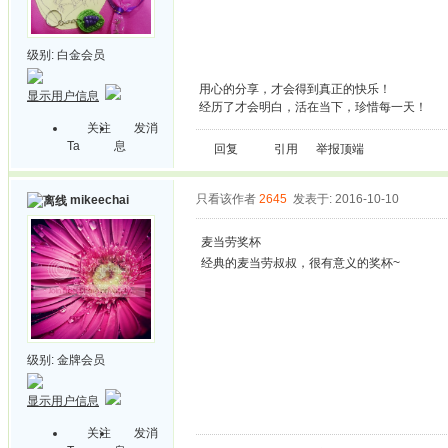
级别:
白金会员
用心的分享，才会得到真正的快乐！
显示用户信息
经历了才会明白，活在当下，珍惜每一天！
关注
发消
Ta
息
回复
引用
举报
顶端
只看该作者
2645
发表于: 2016-10-10
mikeechai
麦当劳奖杯
经典的麦当劳叔叔，很有意义的奖杯~
级别:
金牌会员
显示用户信息
关注
发消