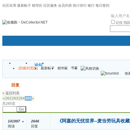
社区应用
最新帖子
精华区
社区服务
会员列表
统计排行
银行
每日签到
|帮助
记住
找
门户
论坛
圈子
书签
[切换到宽版]
最新帖子
精华区
袦褘效
收藏
校
发帖
回复
« 返回列表
«
262
263
264
265
»
共265页
Go
《阿嘉的无忧世界--麦当劳玩具收藏
141997
2646
阅读
回复