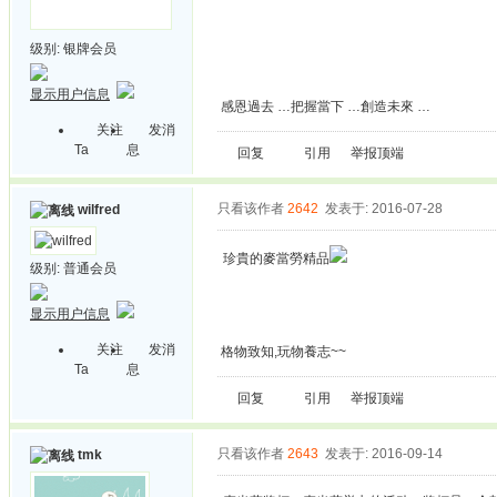
级别:
银牌会员
显示用户信息
感恩過去 …把握當下 …創造未來 …
关注
发消
Ta
息
回复
引用
举报
顶端
只看该作者
2642
发表于: 2016-07-28
wilfred
珍貴的麥當勞精品
级别:
普通会员
显示用户信息
关注
发消
格物致知,玩物養志~~
Ta
息
回复
引用
举报
顶端
只看该作者
2643
发表于: 2016-09-14
tmk