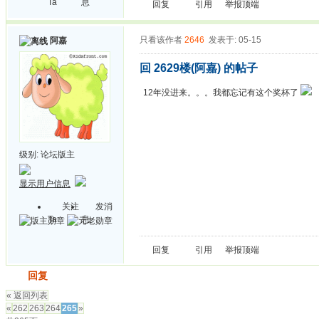
Ta
息
回复
引用
举报
顶端
只看该作者
2646
发表于: 05-15
阿嘉
回 2629楼(阿嘉) 的帖子
12年没进来。。。我都忘记有这个奖杯了
级别:
论坛版主
显示用户信息
关注
发消
Ta
息
回复
引用
举报
顶端
发帖
回复
« 返回列表
«
262
263
264
265
»