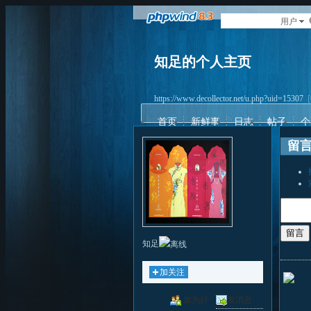
用户
知足的个人主页
https://www.decollector.net/u.php?uid=15307
首页
新鲜事
日志
帖子
个
留
留言
知足
加关注
加为好
发消息