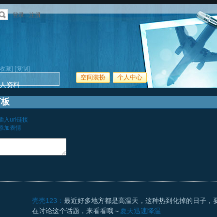
登录
注册
[收藏]
[复制]
空间装扮
个人中心
人资料
言板
插入url链接
添加表情
壳壳123：
最近好多地方都是高温天，这种热到化掉的日子，
在讨论这个话题，来看看哦～
夏天迅速降温