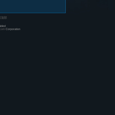
回顶部
abled
.com
Corporation