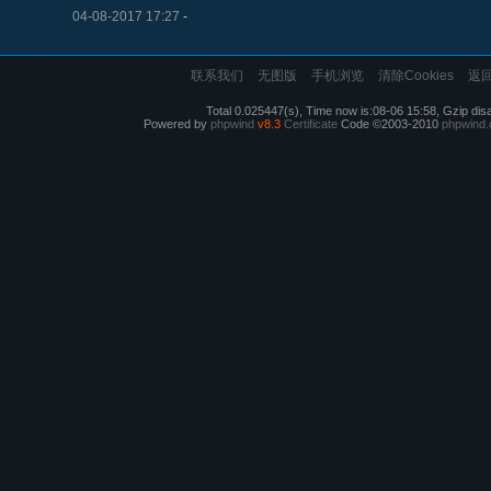
04-08-2017 17:27
-
联系我们
无图版
手机浏览
清除Cookies
返
Total 0.025447(s), Time now is:08-06 15:58, Gzip dis
Powered by
phpwind
v8.3
Certificate
Code ©2003-2010
phpwind