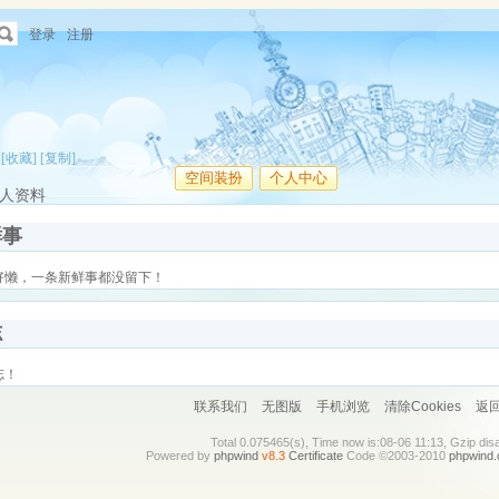
登录
注册
9
[收藏]
[复制]
空间装扮
个人中心
人资料
鲜事
好懒，一条新鲜事都没留下！
志
志！
联系我们
无图版
手机浏览
清除Cookies
返
Total 0.075465(s), Time now is:08-06 11:13, Gzip dis
Powered by
phpwind
v8.3
Certificate
Code ©2003-2010
phpwind