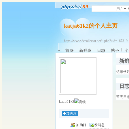
用户
katja61k2的个人主页
https://www.decollector.net/u.php?uid=16731
首页
新鲜事
日志
帖子
个
新
这家伙
日
暂无日
katja61k2
加关注
加为好
发消息