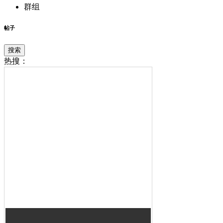
群组
帖子
搜索
热搜：