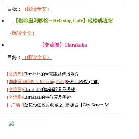
目錄：
（阅读全文）
【咖啡座闲聊馆 ~ Relaxing Cafe】轻松叽喳馆
（阅读全文）
【交流阁】Clarakaka
目錄：
（阅读全文）
[交流阁]
Clarakaka的☎️電訊及傳播媒介
[咖啡座闲聊馆 ~ Relaxing Cafe]
轻松叽喳馆 (100)
[交流阁]
Clarakaka的🧩🏰玩具及遊樂
[交流阁]
Clarakaka的✏️教育及學術
[~广场~]
金花の红包封收藏之~新加坡【City Square M