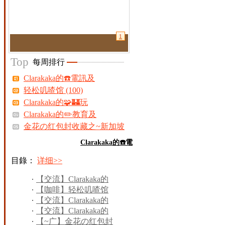
1
Top
每周排行
Clarakaka的☎️電訊及
轻松叽喳馆 (100)
Clarakaka的🧩🏰玩
Clarakaka的✏️教育及
金花の红包封收藏之~新加坡
【City
Clarakaka的☎️電
目錄：
详细>>
【交流】Clarakaka的
☎&#
【咖啡】轻松叽喳馆
(100)
【交流】Clarakaka的
🧩
【交流】Clarakaka的
✏&#
【~广】金花の红包封