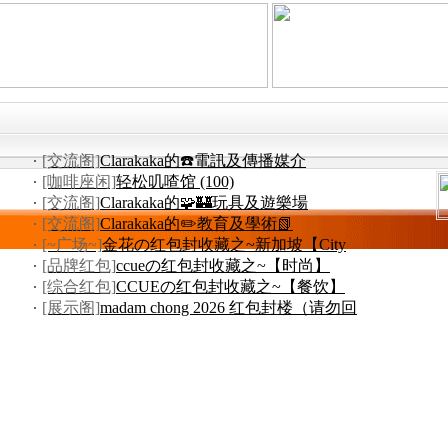
[交流阁]
Clarakaka的☎️電訊及傳播媒介
[咖啡座闲]
轻松叽喳馆 (100)
[交流阁]
Clarakaka的🧩🏰玩具及遊樂場
[交流阁]
Clarakaka的✏️教育及學術📗
[~广场~]
金花の红包封收藏之~新加坡【City
Square Mall
[品牌红包]
ccueの红包封收藏之~【时尚】
ZEGNA 杰尼亚
[综合红包]
CCUEの红包封收藏之~【餐饮】
EQUATORIAL IPPUDO
[展示阁]
madam chong 2026 红包封楼（请勿回
复，谢谢）
吃喝