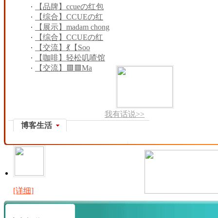
收藏之~
【品牌】ccueの红包
封收藏之~
【综合】CCUEの红
包封收藏之~
【展示】madam chong
2026 红
【综合】CCUEの红
包封收藏之~
【交流】💃【Soo
Wendy
【咖啡】轻松叽喳馆
(99)
【交流】🟥🟥Ma
我有话说>>
博客生活
[详细]