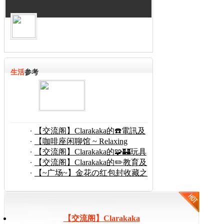
生活
参考
【交流阁】Clarakaka的☎️電訊及
傳
【咖啡座闲聊馆 ~ Relaxing
Cafe】轻松叽喳馆 (100)
【交流阁】Clarakaka的🧩🏰玩具
及
【交流阁】Clarakaka的✏️教育及
學
【~广场~】金花の红包封收藏之
~新加坡【City Squ
【交流阁】Clarakaka