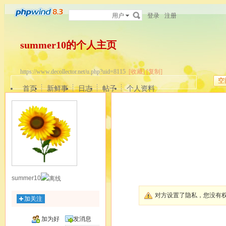
用户
登录
注册
summer10的个人主页
https://www.decollector.net/u.php?uid=8115
[收藏]
[复制]
空
首页
新鲜事
日志
帖子
个人资料
summer10
对方设置了隐私，您没有
加关注
加为好
发消息