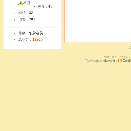
友
举报
关注：
45
粉丝：
32
访客：
283
等级：
银牌会员
总积分：
12936
Total 0.021673(s), T
Powered by
phpwind
v8.3
Certif