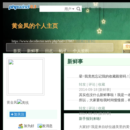
用户
登录
注册
黄金凤的个人主页
https://www.decollector.net/u.php?uid=17887
[收藏]
[复制]
空
首页
新鲜事
日志
帖子
个人资料
新鲜事
晕~我竟然忘记我的收藏殿密码！
转发
|
评论
|
收藏
2014-09-18 [
新鲜事
]
其实也没什么新鲜事啦！我是一
所以，大家要给我时间慢慢摸，
黄金凤
转发
|
评论
|
收藏
2014-09-08 [
新鲜事
]
加关注
新手报到来咯!
加为好
发消息
大家好! 我是来自砂拉越美里的黄