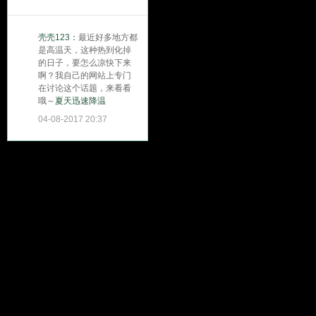
壳壳123：
最近好多地方都
是高温天，这种热到化掉
的日子，要怎么凉快下来
啊？我自己的网站上专门
在讨论这个话题，来看看
哦～
夏天迅速降温
04-08-2017 20:37