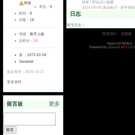
转发
|
评论
(2)
|
收藏
友
举报
关注：
9
2014-09-06 [来自帖子 -
新手报到 ~ 
日志
粉丝：
9
访客：
18
暂无日志！
联系我们
无图版
等级：
新手上路
总积分：
20
Total 0.027924(s), 
Powered by
phpwind
v8.3
Certi
女 ，1972-01-04
Sarawak
最后登录：2020-10-27
更多资料
留言板
更多
留言