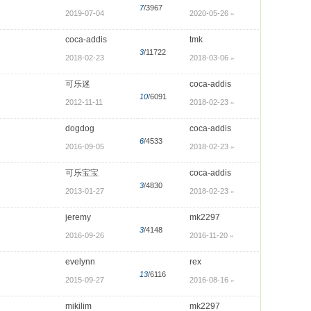
7
/3967
2019-07-04
2020-05-26
»
coca-addis
tmk
3
/11722
2018-02-23
2018-03-06
»
可乐迷
coca-addis
10
/6091
2012-11-11
2018-02-23
»
dogdog
coca-addis
6
/4533
2016-09-05
2018-02-23
»
可乐宝宝
coca-addis
3
/4830
2013-01-27
2018-02-23
»
jeremy
mk2297
3
/4148
2016-09-26
2016-11-20
»
evelynn
rex
13
/6116
2015-09-27
2016-08-16
»
mikilim
mk2297