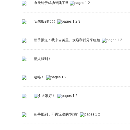
今天终于成功登陆了!!!
1
2
我来报到😊😊
1
2
3
新手报道：我来自美里。欢迎和我分享红包
1
2
新人報到！
哈咯！
1
2
大家好！
1
2
新手报到，不再流浪的“阿媜”
1
2