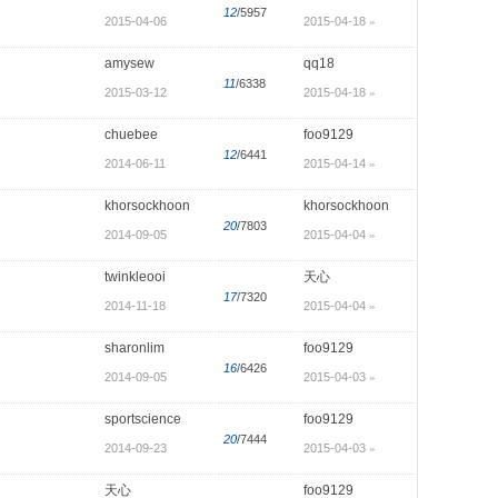
12
/5957
2015-04-06
2015-04-18
»
amysew
qq18
11
/6338
2015-03-12
2015-04-18
»
chuebee
foo9129
12
/6441
2014-06-11
2015-04-14
»
khorsockhoon
khorsockhoon
20
/7803
2014-09-05
2015-04-04
»
twinkleooi
天心
17
/7320
2014-11-18
2015-04-04
»
sharonlim
foo9129
16
/6426
2014-09-05
2015-04-03
»
sportscience
foo9129
20
/7444
2014-09-23
2015-04-03
»
天心
foo9129