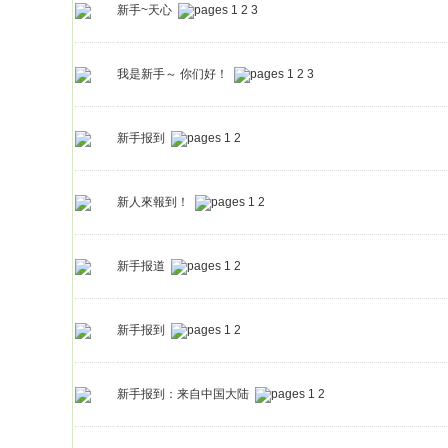
新手~天心
1
2
3
我是新手～ 你们好！
1
2
3
新手报到
1
2
新人來報到！
1
2
新手报道
1
2
新手报到
1
2
新手报到：来自中国大陆
1
2