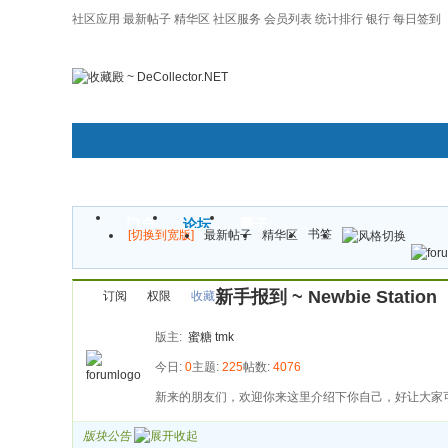
社区应用
最新帖子
精华区
社区服务
会员列表
统计排行
银行
每日签到
|帮助
门户
论坛
圈子
书签
[切换到宽版]
最新帖子
精华区
新手报到 ~ Newbie Station
订阅
权限
收藏
版主:
蜜糖
tmk
今日:
0
主题:
225
帖数:
4076
新来的朋友们，欢迎你来这里介绍下你自己，好让大家
版块公告