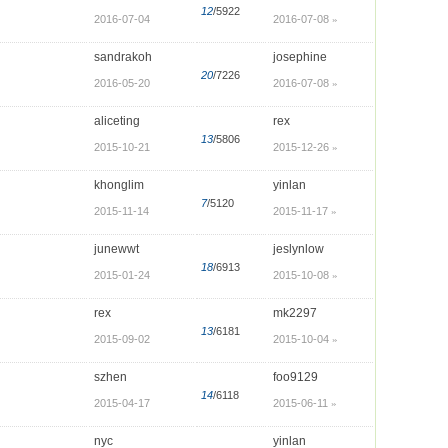
12
/5922
2016-07-04
2016-07-08
»
sandrakoh
josephine
20
/7226
2016-05-20
2016-07-08
»
aliceting
rex
13
/5806
2015-10-21
2015-12-26
»
khonglim
yinlan
7
/5120
2015-11-14
2015-11-17
»
junewwt
jeslynlow
18
/6913
2015-01-24
2015-10-08
»
rex
mk2297
13
/6181
2015-09-02
2015-10-04
»
szhen
foo9129
14
/6118
2015-04-17
2015-06-11
»
nyc
yinlan