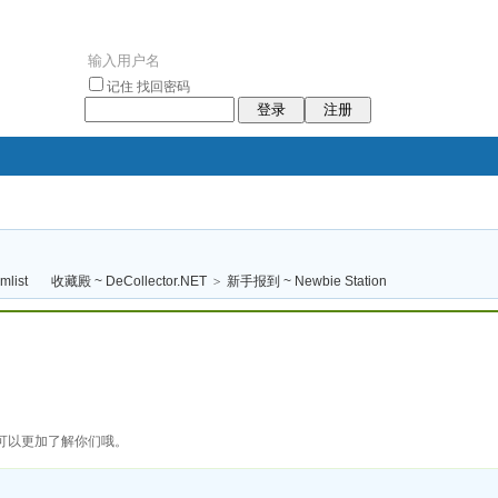
记住
找回密码
登录
注册
袥小袥
袦褘效
褔
袠袠袥眩褦
收藏殿 ~ DeCollector.NET
>
新手报到 ~ Newbie Station
校
可以更加了解你们哦。