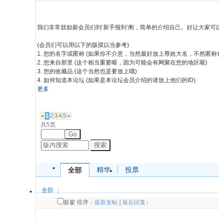
我们非常鼓励新会员们到‘新手报到’阁，简单的介绍自己。好让大家可
(会员们可以用以下的版摸以当参考)
1. 您的名字或匿称 (如果你不介意，当然最好放上尊姓大名，不然匿称
2. 您来自那里 (这个相当重要喔，因为可能会有网聚在您的地区喔)
3. 您的收藏品 (这个当然也是要放上哦)
4. 如何知道本论坛 (如果是本论坛会员介绍的请放上他们的ID)
更多
发帖
«
1
2
3
4
5
»
共5页
Go
搜索
精华
投票
全部
全部
新窗
排序：
最新发帖
|
最后回复↓