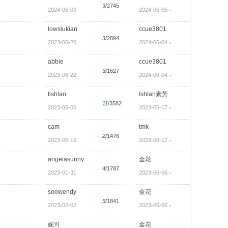
3
/2745
2024-06-03
2024-06-05
»
lowsiukian
ccue3801
3
/2894
2023-06-20
2024-06-04
»
abbie
ccue3801
3
/1627
2023-06-22
2024-06-04
»
fishtan
fshtan素芳
11
/3582
2023-06-06
2023-06-17
»
cam
tmk
2
/1476
2023-06-16
2023-06-17
»
angelasunny
金花
4
/1787
2023-01-31
2023-06-06
»
soowendy
金花
5
/1841
2023-02-02
2023-06-06
»
妮可
金花