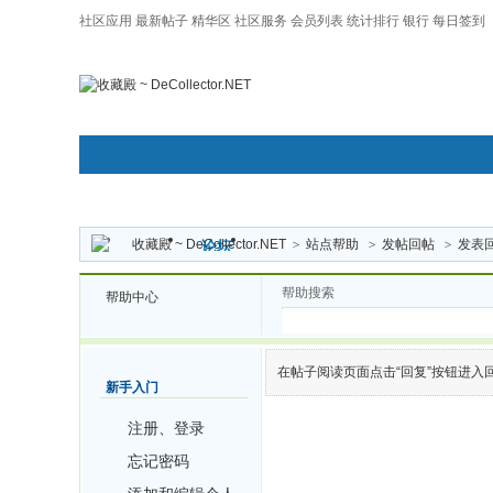
社区应用
最新帖子
精华区
社区服务
会员列表
统计排行
银行
每日签到
|帮助
收藏殿 ~ DeCollector.NET
>
站点帮助
>
发帖回帖
>
发表
门户
论坛
圈子
帮助搜索
帮助中心
在帖子阅读页面点击“回复”按钮进
新手入门
注册、登录
忘记密码