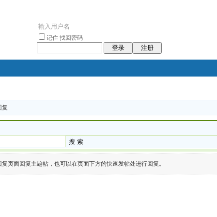
记住
找回密码
登录
注册
袥小袥
回复
袦褘效
褔
袠袠袥眩褦
校
搜 索
入回复页面回复主题帖，也可以在页面下方的快速发帖处进行回复。