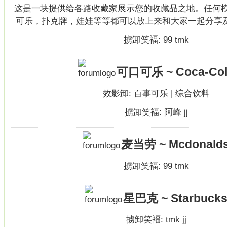
这是一块提供给各路收藏家展示您的收藏品之地。任何
可乐，扑克牌，娃娃等等都可以放上来和大家一起分享
掳卸笑褔:
99
tmk
可口可乐 ~ Coca-Col
效影卸:
百事可乐
|
综合饮料
掳卸笑褔:
阿峰
jj
麦当劳 ~ Mcdonald
掳卸笑褔:
99
tmk
星巴克 ~ Starbuck
掳卸笑褔:
tmk
jj