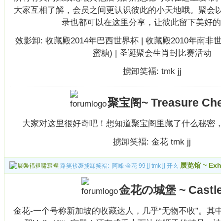
大家互相了解，会员之间更认识彼此的小天地哦。聚会
录也都可以在这里分享，让彼此留下美好的
效影卸:
收藏殿2014年巴西世界杯
|
收藏殿2010年南非
蜜糖)
|
圣诞聚会生肖封比赛活动
掳卸笑褔:
tmk
jj
聚宝阁~ Treasure Che
大家对这里很好奇吧！想知道聚宝阁里藏了什么秘密
掳卸笑褔:
金花
tmk
jj
展览馆 ~ Exhi
路笑袗褢掳卸笑褔:
阿峰
金花
99
jj
tmk
jj
开玄
金花の城堡 ~ Castl
金花-一个号称新加坡的收藏达人，几乎“无物不收”。其