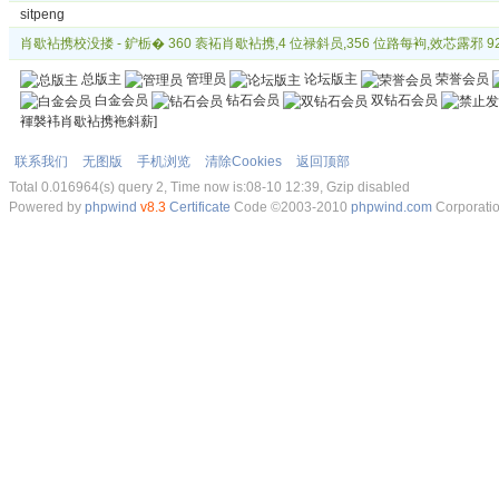
sitpeng
肖歇袩携校没搂
- 鈩栃� 360 袠袥肖歇袩携,4 位禄斜员,356 位路每袧,效芯露邪 9238
总版主
管理员
论坛版主
荣誉会员
白金会员
钻石会员
双钻石会员
褌褩袆肖歇袩携袘斜薪
]
联系我们
无图版
手机浏览
清除Cookies
返回顶部
Total 0.016964(s) query 2, Time now is:08-10 12:39, Gzip disabled
Powered by
phpwind
v8.3
Certificate
Code ©2003-2010
phpwind.com
Corporati