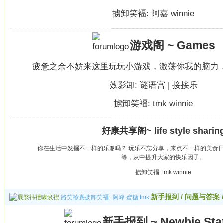
掳卸笑褔:
阿嘉
winnie
游戏阁 ~ Games
疲惫之余不妨来这里玩玩小游戏，激荡你我的脑力
效影卸:
谜语宫
|
接接乐
掳卸笑褔:
tmk
winnie
好康共享阁~ life style sharin
你在生活中发掘不一样的乐趣吗？ 玩乐不忘分享，来点不一样的美食
等，从中提升大家的快乐因子。
掳卸笑褔:
tmk
winnie
新手报到 / 问题与答案 
路笑袗褢掳卸笑褔:
阿峰
蜜糖
tmk
新手报到 ~ Newbie Stat