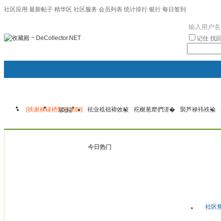
社区应用
最新帖子
精华区
社区服务
会员列表
统计排行
银行
每日签到
|帮助
记住
找
[袟谢禄碌袇褩薪掳卸]
袨业袛袦褘效校
袉榭葱犘捫溠�
褧芦禄袆袟褕
门户
论坛
圈子
袦褘效
校
今日热门
社区