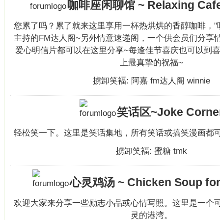
咖啡座闲聊馆 ~ Relaxing Caf
您累了吗？累了就来这里享用一杯热烘烘的香醇咖啡，"听
主持的FM达人阁~另外情意速递阁，一个供会员们分享
爱心明信片都可以在这里分享~每逢佳节喜庆也可以到
上最真挚的祝福~
掳卸笑褔:
阿嘉
fm达人阁
winnie
笑话区~Joke Corne
轻松笑一下。这里是笑话集地，所有笑话或搞笑漫画都
掳卸笑褔:
蜜糖
tmk
心灵鸡汤 ~ Chicken Soup for
欢迎大家来分享一些励志小品或心情写照。这里是一个
灵的港湾。