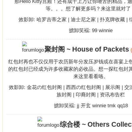
那Hello Kitty宫殿！还有成千上万让你咂舌的精品
等。。。想了解更多吗？来这里就对了
效影卸:
哈罗吉蒂之家
|
迪士尼之家
|
扑克牌收藏
|
掳卸笑褔:
99
winnie
聚封阁 ~ House of Packets
红包封再也不仅仅用于农历新年分发压岁钱或在喜宴上
的红包封已经成为许多收藏家的必收品。想一探红包封
来这里看看咯。
效影卸:
金花の红包封阁
|
西西の红包封阁
|
展示阁
|
交
族封阁
|
印裔封阁
|
资讯布告栏
掳卸笑褔:
jj
开玄
winnie
tmk
qq18
综合楼 ~ Others Collec