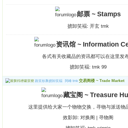
邮票 ~ Stamps
掳卸笑褔:
开玄
tmk
资讯馆 ~ Information Ce
各式有关收藏品的资讯都可以在这里发
掳卸笑褔:
tmk
99
交易阁楼 ~ Trade Market
路笑袗褢掳卸笑褔:
阿峰
tmk
藏宝阁 ~ Treasure Hu
这里提供给大家一个物物交换，寻物与派送物
效影卸:
对换阁
|
寻物阁