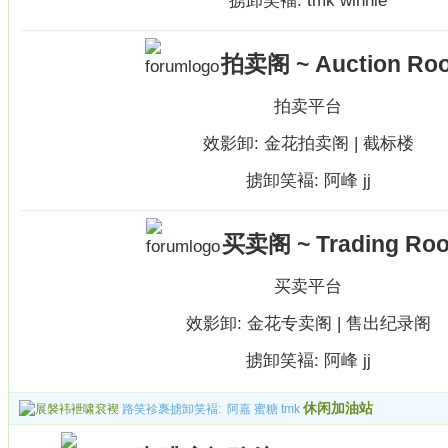
掳卸笑褔:
tmk
winnie
拍卖阁 ~ Auction Ro
拍卖平台
效影卸:
金花拍卖阁
|
截标楼
掳卸笑褔:
阿峰
jj
买卖阁 ~ Trading Ro
买卖平台
效影卸:
金花专卖阁
|
售出纪录阁
掳卸笑褔:
阿峰
jj
休闲加油站
路笑袗褢掳卸笑褔:
阿嘉
蜜糖
tmk