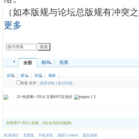
（如本版规与论坛总版规有冲突之
更多
发帖
搜索
精华
投票
全部
全部
展示
拍卖
截标
新窗
排序：
最新发帖
|
最后回复↓
JJ~拍卖阁~ 2014 文萊KFC红包封
1
2
发帖
在线用户:共0人在线，0位会员(0位隐身)
联系我们
无图版
手机浏览
清除Cookies
返回顶部