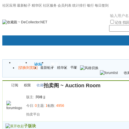
社区应用
最新帖子
精华区
社区服务
会员列表
统计排行
银行
每日签到
|帮助
记住
找
门户
论坛
圈子
书签
[切换到宽版]
最新帖子
精华区
袦褘效
收藏
校
拍卖阁 ~ Auction Room
订阅
权限
收藏
版主:
阿峰
jj
今日:
0
主题:
1
帖数:
4956
拍卖平台
子版块