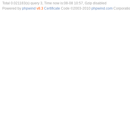
Total 0.021183(s) query 3, Time now is:08-08 10:57, Gzip disabled
Powered by
phpwind
v8.3
Certificate
Code ©2003-2010
phpwind.com
Corporati