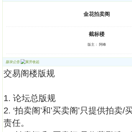
金花拍卖阁
截标楼
版主：
阿峰
版块公告
交易阁楼版规
1. 论坛总版规
2. ‘拍卖阁'和'买卖阁'只提供拍
责任。