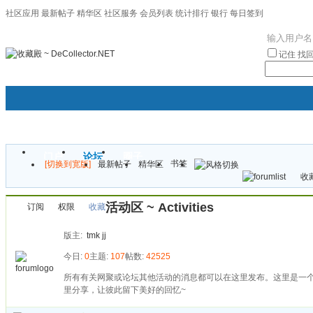
社区应用
最新帖子
精华区
社区服务
会员列表
统计排行
银行
每日签到
|帮助
记住
找
门户
论坛
圈子
书签
[切换到宽版]
最新帖子
精华区
袦褘效
收藏
校
活动区 ~ Activities
订阅
权限
收藏
版主:
tmk
jj
今日:
0
主题:
107
帖数:
42525
所有有关网聚或论坛其他活动的消息都可以在这里发布。这里是一
里分享，让彼此留下美好的回忆~