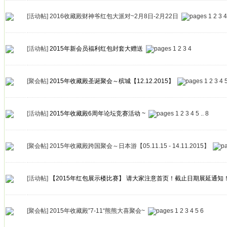
[活动帖]
2016收藏殿财神爷红包大派对~2月8日-2月22日
1
2
3
4
[活动帖]
2015年新会员福利红包封套大赠送
1
2
3
4
[聚会帖]
2015年收藏殿圣诞聚会～槟城【12.12.2015】
1
2
3
4
[活动帖]
2015年收藏殿6周年论坛竞赛活动 ~
1
2
3
4
5
..
8
[聚会帖]
2015年收藏殿跨国聚会～日本游【05.11.15 - 14.11.2015】
[活动帖]
【2015年红包展示楼比赛】 请大家注意首页！截止日期展延通知
[聚会帖]
2015年收藏殿”7-11“熊熊大喜聚会~
1
2
3
4
5
6