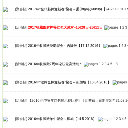
[聚会帖]
2017年“金鸡起舞迎新春”聚会～柔佛龟咯(Kukup)【24-26.03.201
[活动帖]
2017收藏殿财神爷红包大派对~1月28日-2月11日
1
2
3
[聚会帖]
2016年收藏殿圣诞聚会～吉隆坡【17.12.2016】
1
2
3
[活动帖]
2016年收藏殿7周年论坛竞赛活动 ~
1
2
3
4
5
..
8
[聚会帖]
2016年“猴挥金捧迎新春”聚会～新加坡【16.04.2016】
[活动帖]
【2016 丙申猴年红包展示楼比赛】【比赛截止日期展延至31.08.2
[聚会帖]
2016年收藏殿年中聚会～槟城【14.5.2016】
1
2
3
4
5