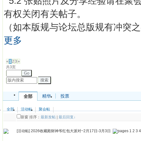
5.2 张贴照片及分享经验请在聚
有权关闭有关帖子。
（如本版规与论坛总版规有冲突之
更多
发帖
«
1
2
3
»
共3页
Go
搜索
精华
投票
全部
全部
活动帖
聚会帖
新窗
排序：
最新发帖
|
最后回复↓
[活动帖]
2026收藏殿财神爷红包大派对~2月17日-3月3日
1
2
3
4