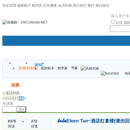
社区应用
最新帖子
精华区
社区服务
会员列表
统计排行
银行
每日签到
|帮助
记住
找
门户
论坛
圈子
书签
[切换到宽版]
最新帖子
精华区
袦褘效
收藏
校
发帖
回复
« 返回列表
«
15
16
17
18
»
共18页
Go
🛵🛵Eleen Tan~酒店红🧧楼(请
8375
172
阅读
回复