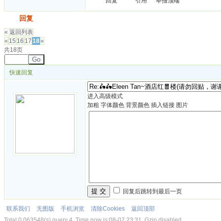
回复
引用
举报
顶端
发帖
回复
« 返回列表
«
15
16
17
18
»
共18页
Go
快速回复
进入高级模式
加粗
字体颜色
背景颜色
插入链接
图片
提 交
回复后跳转到最后一页
联系我们
无图版
手机浏览
清除Cookies
返回顶部
Total 0.063548(s) query 4, Time now is:08-07 23:31, Gzip disabled