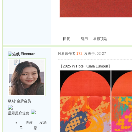
回复
引用
举报
顶端
只看该作者
172
发表于: 02-27
Eleentan
【2025 W Hotel Kuala Lumpur】
级别:
金牌会员
显示用户信息
关注
发消
Ta
息