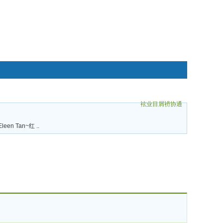
袨业目屑袇协通
碌袗
Eleen Tan~红 ..