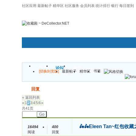
社区应用
最新帖子
精华区
社区服务
会员列表
统计排行
银行
每日签到
|帮助
门户
论坛
圈子
书签
[切换到宽版]
最新帖子
精华区
发帖
回复
« 返回列表
«
1
2
3
4
5
6
»
共41页
Go
🛵🛵Eleen Tan~
16494
400
阅读
回复