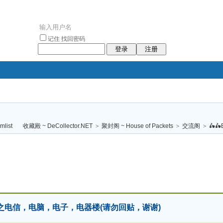
记住
找回密码
登录
注册
袥小袥
袦褘效
褔
袠袠袥眩褦
收藏殿 ~ DeCollector.NET
>
聚封阁 ~ House of Packets
>
交流阁
>
🛵🛵
校
红包收藏之电信，电脑，电子，电器楼(请勿回贴，谢谢)