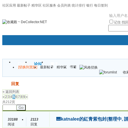
社区应用
最新帖子
精华区
社区服务
会员列表
统计排行
银行
每日签到
|帮助
记住
找
门户
论坛
圈子
书签
[切换到宽版]
最新帖子
精华区
袦褘效
收藏
校
发帖
回复
« 返回列表
«
2
3
4
5
6
7
8
9
»
共212页
Go
🎹katnalee的紅青紫包封(整理中, 
33188
2113
阅读
回复