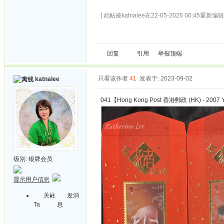
[ 此帖被katnalee在22-05-2026 00:45重新编辑 
回复
引用
举报
顶端
只看该作者
41
发表于: 2023-09-02
katnalee
041【Hong Kong Post 香港郵政 (HK) - 2007 Ye
级别:
银牌会员
显示用户信息
关注
发消
Ta
息