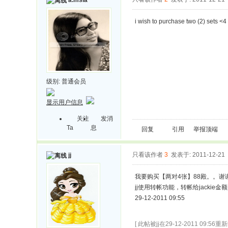
a.msia
i wish to purchase two (2) sets 
级别:
普通会员
显示用户信息
关注
发消
Ta
息
回复
引用
举报
顶端
只看该作者
3
发表于: 2011-12-21
jj
我要购买【两对4张】88殿。。谢
jj使用转帐功能，转帐给jackie金额
29-12-2011 09:55
[ 此帖被jj在29-12-2011 09:56重