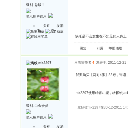
级别:
总版主
显示用户信息
关注
发消
Ta
息
快乐是不会发生在不知足的人身上
回复
引用
举报
顶端
只看该作者
4
发表于: 2011-12-21
mk2297
我要购买【两对4张】88殿，谢
mk2297使用转帐功能，转帐给jac
级别:
白金会员
[ 此帖被mk2297在30-12-2011 1
显示用户信息
关注
发消