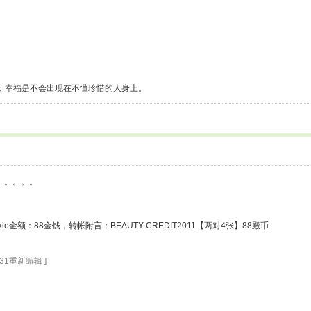
；幸福是不会出现在不懂珍惜的人身上。
谢。。。。。
kie金额：88金钱，转帐附言：BEAUTY CREDIT2011【两对4张】88殿币
4:31重新编辑 ]