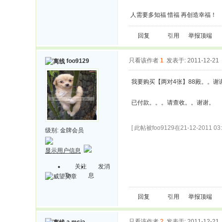
人需要多知福 惜福 再创造幸福！
回复
引用
举报
顶端
只看该作者
1
发表于: 2011-12-21
foo9129
我要购买【两对4张】88殿。。谢
已付款。。。请查收。。谢谢。
[ 此帖被foo9129在21-12-2011 0
级别:
金牌会员
显示用户信息
关注
发消
Ta
息
回复
引用
举报
顶端
只看该作者
2
发表于: 2011-12-21