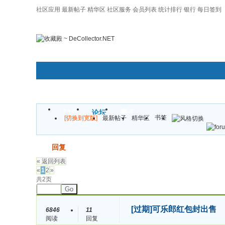
社区应用
最新帖子
精华区
社区服务
会员列表
统计排行
银行
每日签到
|帮助
门户
论坛
圈子
书签
[切换到宽版]
最新帖子
精华区
发帖
回复
« 返回列表
«
1
2
»
共2页
Go
[过期]
可乐郎红包封出售
6846
11
阅读
回复