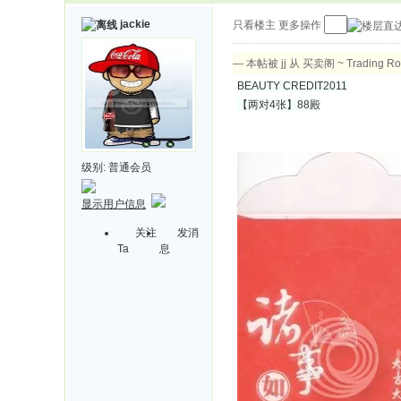
jackie
只看楼主
更多操作
— 本帖被 jj 从 买卖阁 ~ Trading 
BEAUTY CREDIT2011
【两对4张】88殿
级别:
普通会员
显示用户信息
关注
发消
Ta
息