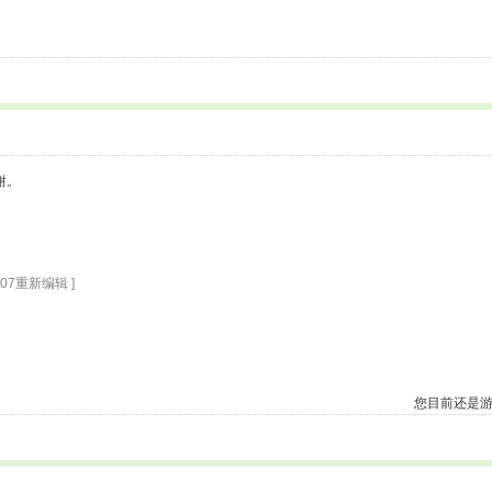
谢。
3:07重新编辑 ]
您目前还是