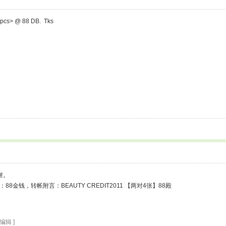
<4 pcs> @ 88 DB. Tks
谢。
：88金钱，转帐附言：BEAUTY CREDIT2011 【两对4张】88殿
新编辑 ]