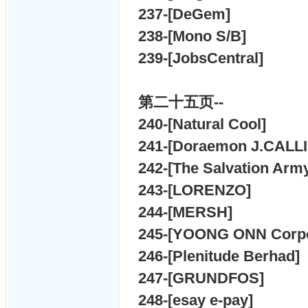
237-[
DeGem]
238-[
Mono S/B]
239-[
JobsCentral]
第二十五页--
240-[
Natural Cool]
241-[
Doraemon J.CALL
242-[
The Salvation Arm
243-[
LORENZO]
244-[
MERSH]
245-[
YOONG ONN Corpor
246-[
Plenitude Berhad]
247-[
GRUNDFOS]
248-[
esay e-pay]