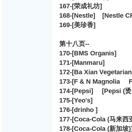
167-[
荣成礼坊]
168-[
Nestle] [
Nestle 
169-[
美珍香]
第十八
页--
170-[
BMS Organis]
171-[
Manmaru]
172-[
Ba Xian Vegetarian
173-[
F & N Magnolia
174-[
Pepsi] [
Pepsi (
175-[
Yeo's]
176-[
drinho ]
177-[
Coca-Cola (马来西亚
178-[
Coca-Cola (新加坡)