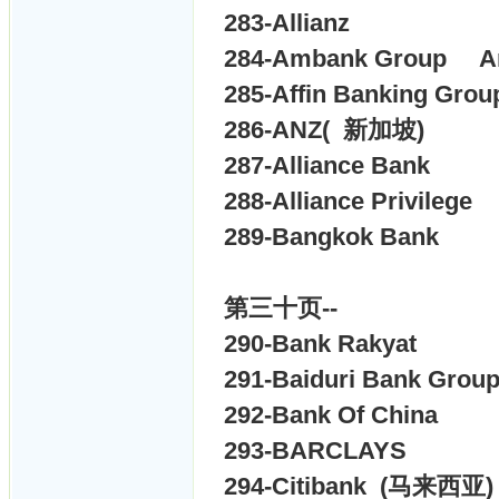
283-
Allianz
284-
Ambank Group
A
285-
Affin Banking Grou
286-
ANZ( 新加坡)
287-
Alliance Bank
288-
Alliance Privilege
289-
Bangkok Bank
第
三十
页--
290-
Bank Rakyat
291-
Baiduri Bank Grou
292-
Bank Of China
293-
BARCLAYS
294-
Citibank (马来西亚)