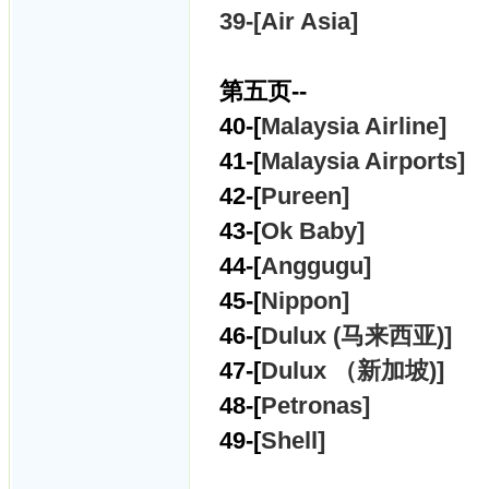
39-[Air Asia]
第五页--
40-[
Malaysia Airline]
41-[
Malaysia Airports]
42-[
Pureen]
43-[
Ok Baby]
44-[
Anggugu]
45-[
Nippon]
46-[
Dulux (马来西亚)]
47-[
Dulux （新加坡)]
48-[
Petronas]
49-[
Shell]