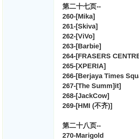
第二十七页--
260-[
Mika]
261-[
Skiva]
262-[
ViVo]
263-[
Barbie]
264-[
FRASERS CENTRE
265-[
XPERIA]
266-[
Berjaya Times Squ
267-[
The Summ]it]
268-[
JackCow]
269-[
HMI (不齐)]
第二十八页--
270-
Marigold