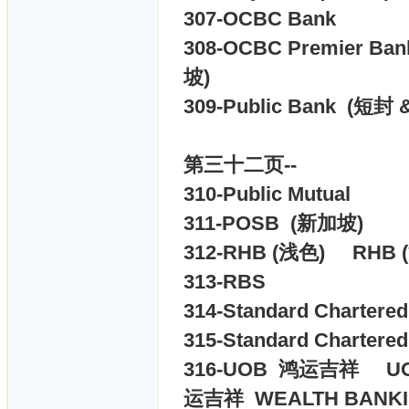
307-
OCBC Bank
308-
OCBC Premier B
坡)
309-
Public Bank (短
第三十二页--
310-
Public Mutual
311-
POSB (新加坡)
312-
RHB (浅色)
RHB
313-
RBS
314-
Standard Chartere
315-
Standard Charter
316-
UOB 鸿运吉祥
U
运吉祥 WEALTH BANK