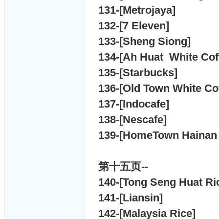
131-[
Metrojaya]
132-[
7 Eleven]
133-[
Sheng Siong]
134-[
Ah Huat White Cof
135-[
Starbucks]
136-[
Old Town White Co
137-[
Indocafe]
138-[
Nescafe]
139-[
HomeTown Hainan 
第十五
页--
140-[
Tong Seng Huat Ri
141-[
Liansin]
142-[
Malaysia Rice]