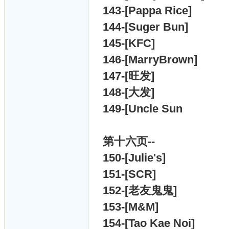
143-[
Pappa Rice]
144-[
Suger Bun]
145-[
KFC]
146-[
MarryBrown]
147-[
旺发]
148-[
大发]
149-[
Uncle Sun
第十六
页--
150-[
Julie's]
151-[
SCR]
152-[
老友鬼鬼]
153-[
M&M]
154-[
Tao Kae Noi]