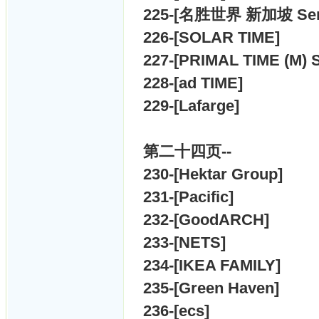
225-[
名胜世界 新加坡 Sent
226-[
SOLAR TIME]
227-[
PRIMAL TIME (M) S
228-[
ad TIME]
229-[
Lafarge]
第二十四
页--
230-[
Hektar Group]
231-[
Pacific]
232-[
GoodARCH]
233-[
NETS]
234-[
IKEA FAMILY]
235-[
Green Haven]
236-[
ecs]