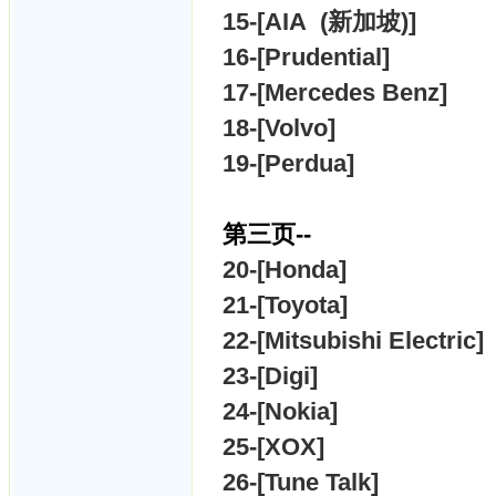
15-[AIA (新加坡)]
16-[Prudential]
17-[Mercedes Benz]
18-[Volvo]
19-[Perdua]
第三页--
20-[Honda]
21-[Toyota]
22-[Mitsubishi Electric]
23-[Digi]
24-[Nokia]
25-[XOX]
26-[Tune Talk]