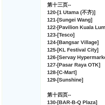
第十三
页--
120-[
1 Utama (不齐)]
121-[
Sungei Wang]
122-[
Pavilion Kuala Lu
123-[
Tesco]
124-[
Bangsar Village]
125-[
KL Festival City]
126-[
Servay Hypermarke
127-[
Pasar Raya OTK]
128-[
C-Mart]
129-[
Sunshine]
第十四
页--
130-[
BAR-B-Q Plaza]