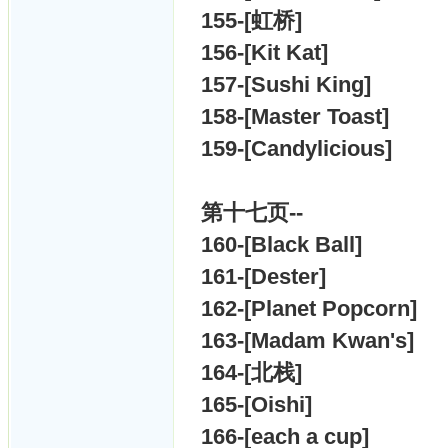
155-[
虹桥]
156-[
Kit Kat]
157-[
Sushi King]
158-[
Master Toast]
159-[
Candylicious]
第十七
页--
160-[
Black Ball]
161-[
Dester]
162-[
Planet Popcorn]
163-[
Madam Kwan's]
164-[
北栈]
165-[
Oishi]
166-[
each a cup]