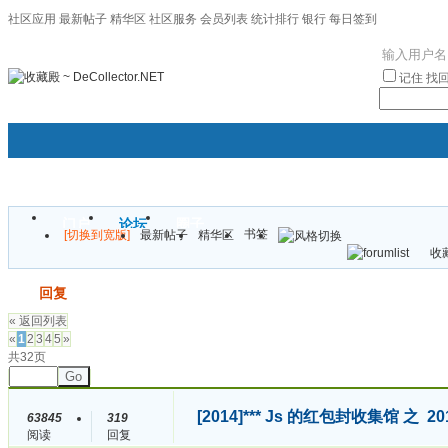
社区应用
最新帖子
精华区
社区服务
会员列表
统计排行
银行
每日签到
|帮助
记住
找
门户
论坛
圈子
书签
[切换到宽版]
最新帖子
精华区
袦褘效
收藏
校
发帖
回复
« 返回列表
«
1
2
3
4
5
»
共32页
Go
[2014]
*** Js 的红包封收集馆 之 2
63845
319
阅读
回复