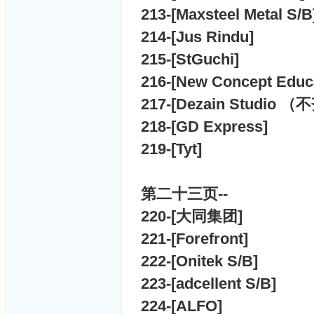
213-[
Maxsteel Metal S/B
214-[
Jus Rindu]
215-[
StGuchi]
216-[
New Concept Educ
217-[
Dezain Studio （
218-[
GD Express]
219-[
Tyt]
第二十三
页--
220-[
大同集团]
221-[
Forefront]
222-[
Onitek S/B]
223-[
adcellent S/B]
224-[
ALFO]