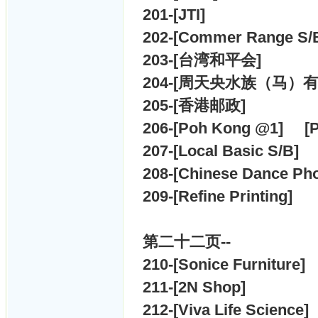
201-[
JTI]
202-[
Commer Range S/
203-[
台湾和平会]
204-[
周天央水族（马）有
205-[
香港邮政]
206-[
Poh Kong @1] [
207-[
Local Basic S/B]
208-[
Chinese Dance Pho
209-[
Refine Printing]
第二十二
页--
210-[
Sonice Furniture]
211-[
2N Shop]
212-[
Viva Life Science]