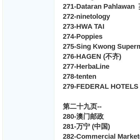
271-
Dataran Pahlaw
272-
ninetology
273-
HWA TAI
274-
Poppies
275-
Sing Kwong Super
276-
HAGEN
(不齐)
277-
HerbaLine
278-
tenten
279-
FEDERAL HOTELS
第二十九页--
280-
澳门邮政
281-
万宁 (中国)
282-
Commercial Markete