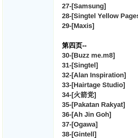
27-[Samsung]
28-[Singtel Yellow Page
29-[Maxis]
第四页--
30-[Buzz me.m8]
31-[Singtel]
32-[Alan Inspiration]
33-[Hairtage Studio]
34-[火箭党]
35-[Pakatan Rakyat]
36-[Ah Jin Goh]
37-[Ogawa]
38-[Gintell]