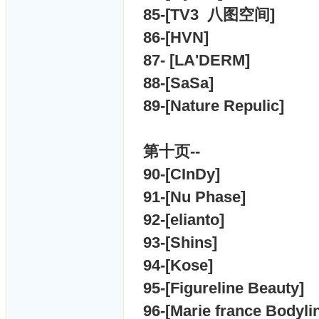
85-[
TV3 八图空间]
86-[
HVN]
87- [
LA'DERM]
88-[
SaSa]
89-[
Nature Repulic]
第十
页--
90-[
CInDy]
91-[
Nu Phase]
92-[
elianto]
93-[
Shins]
94-[
Kose]
95-[
Figureline Beauty]
96-[
Marie france Bodyli