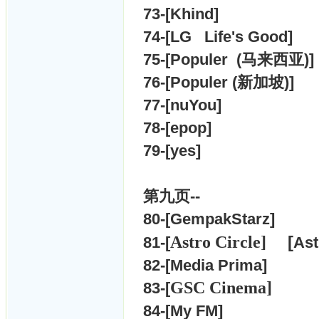
73-[
Khind]
74-[
LG Life's Good]
75-[
Populer (
马来西亚)]
76-[
Populer (新加坡)]
77-[
nuYou]
78-[
epop]
79-[
yes]
第九页--
80-[
GempakStarz]
[
Astro Circle]
81-[
As
82-[
Media Prima]
GSC Cinema]
83-[
84-[
My FM]