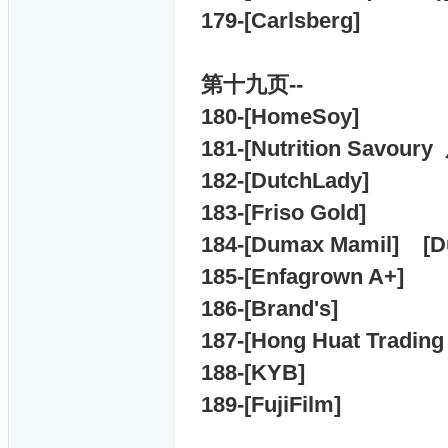
179-[
Carlsberg]
第十九
页--
180-[
HomeSoy]
181-[
Nutrition Savour
182-[
DutchLady]
183-[
Friso Gold]
184-[
Dumax Mamil] [
D
185-[
Enfagrown A+]
186-[
Brand's]
187-[
Hong Huat Trading
188-[
KYB]
189-[
FujiFilm]