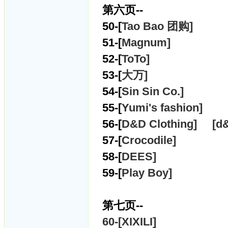
第六页--
50-[
Tao Bao 团购]
51-[
Magnum]
52-[
ToTo]
53-[
大万]
54-[
Sin Sin Co.]
55-[
Yumi's fashion]
56-[
D&D Clothing] [
d&
57-[
Crocodile]
58-[
DEES]
59-[
Play Boy]
第七页--
60-[
XIXILI]