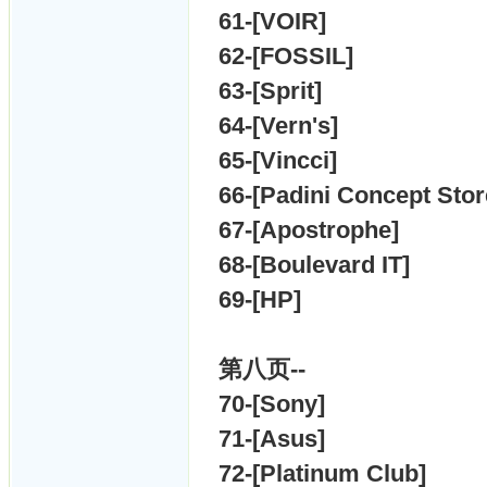
61-[
VOIR]
62-[
FOSSIL]
63-[
Sprit]
64-[
Vern's]
65-[
Vincci]
66-[
Padini Concept Sto
67-[
Apostrophe]
68-[
Boulevard IT]
69-[HP]
第八页--
70-[
Sony]
71-[
Asus]
72-[
Platinum Club]