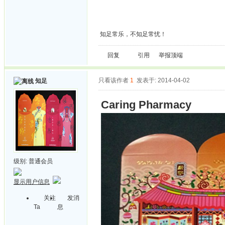
知足常乐，不知足常忧！
回复
引用
举报
顶端
只看该作者
1
发表于: 2014-04-02
知足
Caring Pharmacy
级别:
普通会员
显示用户信息
关注
发消
Ta
息