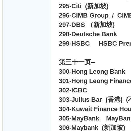
295-
Citi (新加坡)
296-
CIMB Group / CI
297-
DBS （新加坡)
298-
Deutsche Bank
299-
HSBC
HSBC Pr
第三十一页--
300-
Hong Leong Bank
301-
Hong Leong Finan
302-
ICBC
303-
Julius Bar (香港) 
304-
Kuwait Finance Ho
305-
MayBank
MayBa
306-
Maybank (新加坡