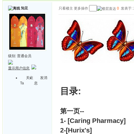
知足
只看楼主
更多操作
0
发表于: 2
级别:
普通会员
显示用户信息
关注
发消
Ta
息
目录:
第一页--
1- [Caring Pharmacy]
2-[Hurix's]