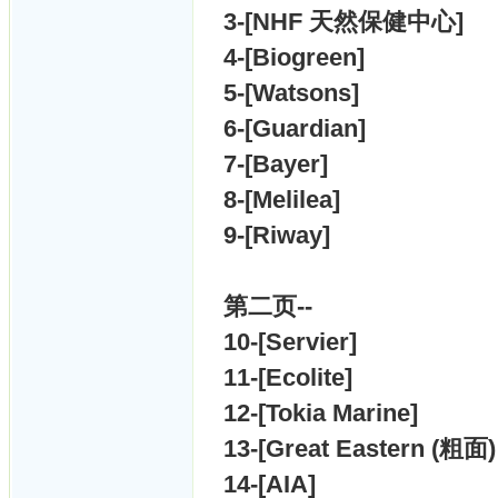
3-[NHF 天然保健中心]
4-[Biogreen]
5-[Watsons]
6-[Guardian]
7-[Bayer]
8-[Melilea]
9-[Riway]
第二页--
10-[Servier]
11-[Ecolite]
12-[Tokia Marine]
13-[Great Eastern (粗面
14-[AIA]