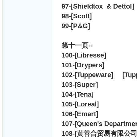
97-[
Shieldtox & Dettol]
98-[
Scott]
99-[
P&G]
第十一
页--
100-[
Libresse]
101-[
Drypers]
102-[
Tuppeware] [
Tup
103-[
Super]
104-[
Tena]
105-[
Loreal]
106-[
Emart]
107-[
Queen's Departmen
108-[
黄善合贸易有限公司