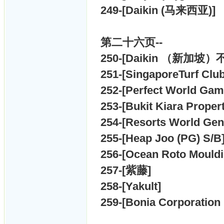
249-[
Daikin (马来西亚)]
第二十六页--
250-[
Daikin （新加坡）
251-[
SingaporeTurf Club
252-[
Perfect World Gam
253-[
Bukit Kiara Propert
254-[
Resorts World Gen
255-[
Heap Joo (PG) S/B
256-[
Ocean Roto Mouldi
257-[
紫藤]
258-[
Yakult]
259-[
Bonia Corporation