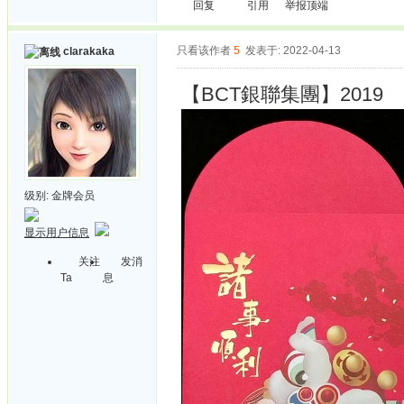
回复
引用
举报
顶端
只看该作者
5
发表于: 2022-04-13
clarakaka
【BCT銀聯集團】2019
级别:
金牌会员
显示用户信息
关注
发消
Ta
息