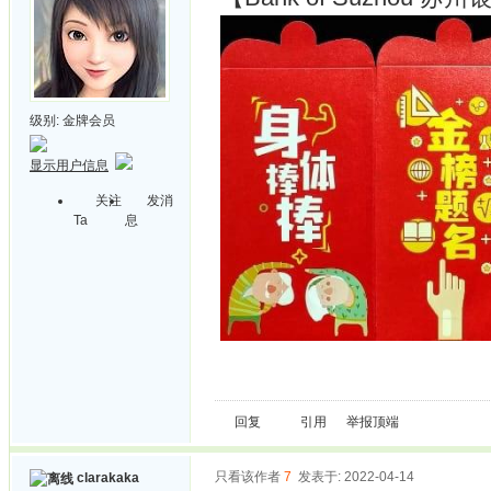
级别:
金牌会员
显示用户信息
关注
发消
Ta
息
回复
引用
举报
顶端
只看该作者
7
发表于: 2022-04-14
clarakaka