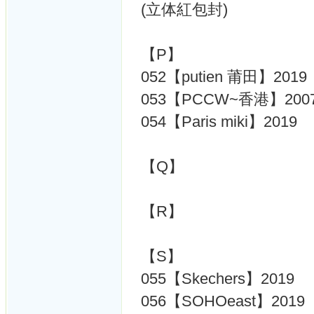
(立体紅包封)
【P】
052【putien 莆田】2019
053【PCCW~香港】200
054【Paris miki】2019
【Q】
【R】
【S】
055【Skechers】2019
056【SOHOeast】2019