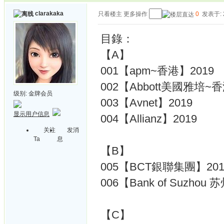
clarakaka
只看楼主
更多操作
0
发表于: 2
目錄：
【A】
001【apm~香港】2019
002【Abbott美國雅培~香
级别:
金牌会员
003【Avnet】2019
显示用户信息
004【Allianz】2019
关注
发消
Ta
息
【B】
005【BCT銀聯集團】201
006【Bank of Suzhou
【C】