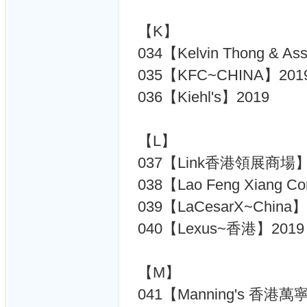
【K】
034【Kelvin Thong & Ass
035【KFC~CHINA】201
036【Kiehl's】2019
【L】
037【Link香港領展商場】
038【Lao Feng Xiang 
039【LaCesarX~China】
040【Lexus~香港】2019
【M】
041【Manning's 香港萬