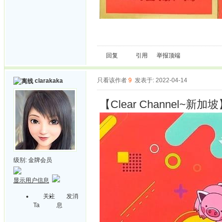
回复
引用
举报
顶端
只看该作者
9
发表于: 2022-04-14
clarakaka
【Clear Channel~新加
级别:
金牌会员
显示用户信息
关注
发消
Ta
息