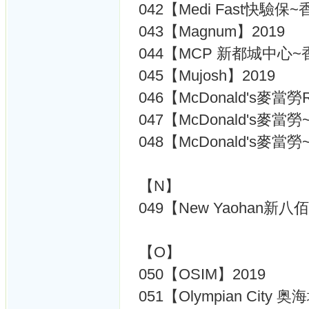
042【Medi Fast快驗保~
043【Magnum】2019
044【MCP 新都城中心~
045【Mujosh】2019
046【McDonald's麥當
047【McDonald's麥當
048【McDonald's麥當
【N】
049【New Yaohan新八
【O】
050【OSIM】2019
051【Olympian City