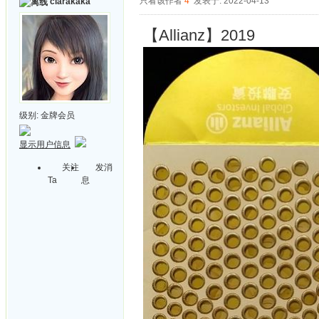
只看该作者
4
发表于: 2022-04-13
clarakaka
【Allianz】2019
级别:
金牌会员
显示用户信息
关注
发消
Ta
息