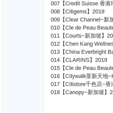
007【Credit Suisse
008【Citigems】2019
009【Clear Channel~
010【Cle de Peau Bea
011【Courts~新加坡】20
012【Chen Kang Well
013【China Everbrig
014【CLARINS】2019
015【Cle de Peau Bea
016【Citywalk荃新天地~
017【Citistore千色店~
018【Canopy~新加坡】2