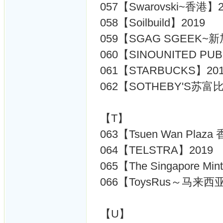
057【Swarovski~香港】2
058【Soilbuild】2019
059【SGAG SGEEK~新
060【SINOUNITED PUB
061【STARBUCKS】20
062【SOTHEBY'S苏富比
【T】
063【Tsuen Wan Pla
064【TELSTRA】2019
065【The Singapore Min
066【ToysRus～马来西亚
【U】