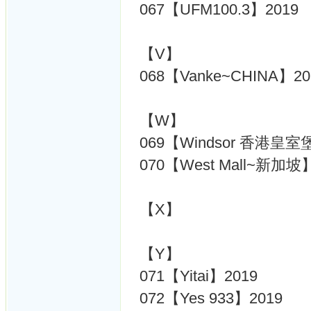
067【UFM100.3】2019
【V】
068【Vanke~CHINA】20
【W】
069【Windsor 香港皇室
070【West Mall~新加坡
【X】
【Y】
071【Yitai】2019
072【Yes 933】2019