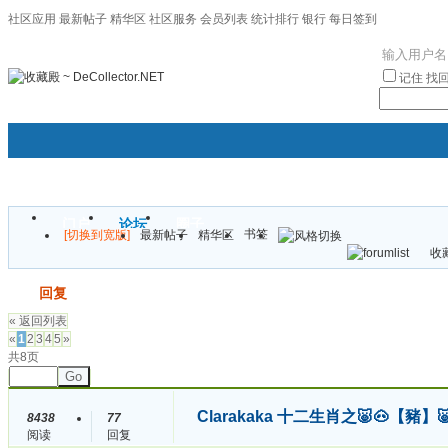
社区应用
最新帖子
精华区
社区服务
会员列表
统计排行
银行
每日签到
|帮助
记住
找
门户
论坛
圈子
书签
[切换到宽版]
最新帖子
精华区
袦褘效
收藏
校
发帖
回复
« 返回列表
«
1
2
3
4
5
»
共8页
Go
Clarakaka 十二生肖之🐷🐽【豬】
8438
77
阅读
回复