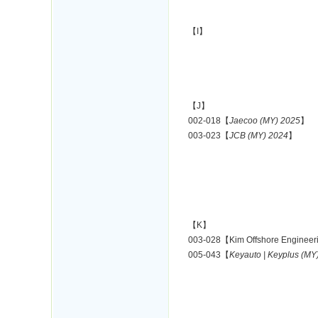
【I】
【J】
002-018【
Jaecoo (MY) 2025
】
003-023【
JCB (MY) 2024
】
【K】
003-028【Kim Offshore Engineer
005-043【
Keyauto | Keyplus (MY