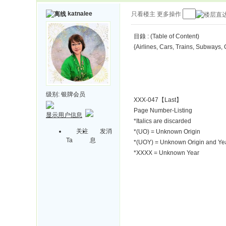
katnalee
只看楼主
更多操作
目錄 : (Table of Content)
{Airlines, Cars, Trains, Subways
级别:
银牌会员
XXX-047【Last】
Page Number-Listing
显示用户信息
*Italics are discarded
关注
发消
*(UO) = Unknown Origin
Ta
息
*(UOY) = Unknown Origin and Ye
*XXXX = Unknown Year