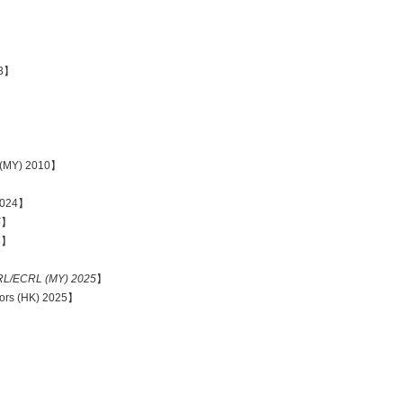
23】
 (MY) 2010】
2024】
5
】
4
】
】
MRL/ECRL (MY) 2025
】
ors (HK) 2025】