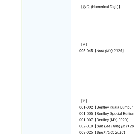
【数位 (Numerical Digit)】
【A】
005-045【
Audi (MY) 2024
】
【B】
001-002【Bentley Kuala Lumpur
001-005【Bentley Special Editio
001-007【Bentley (MY) 2020】
002-010【
Ban Lee Heng (MY) 2
003-025【
Buick (UO) 2016
】