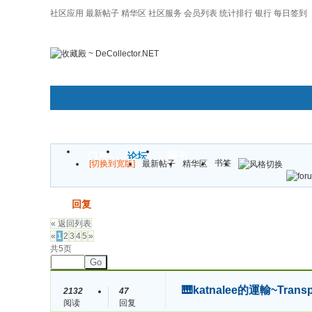
社区应用
最新帖子
精华区
社区服务
会员列表
统计排行
银行
每日签到
|帮助
门户
论坛
圈子
书签
[切换到宽版]
最新帖子
精华区
发帖
回复
« 返回列表
«
1
2
3
4
5
»
共5页
Go
🎹katnalee的運輸~Trans
2132
47
阅读
回复