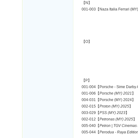
【N】
001-003【Naza Italia Ferrari (M
【O】
【P】
001-004【Porsche - Sime Darby 
001-006【
Porsche (MY) 2021
】
004-031【Porsche (MY) 2024】
002-015【
Proton (MY) 2025
】
003-029【
PSS (MY) 2023
】
002-012【
Petronas (MY) 2025
】
005-040【
Petron | TGV Cinemas
005-044【
Perodua - Raya Editio