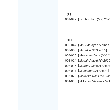
【L】
003-022【Lamborghini (MY) 20
【M】
005-047【MAS Malaysia Airlines
001-008【
My Teksi (MY) 2015
】
002-013【Mercedes Benz (MY) 
002-014【
Mudah Auto (MY) 202
002-016【
Mudah Auto (MY) 202
002-017【
Metacode (MY) 2023
003-020【
Malaysia Rail Link - 
004-030【McLaren / Adamas Mot