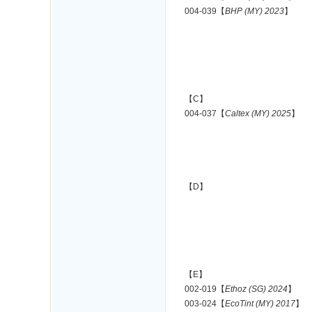
004-039【
BHP (MY) 2023
】
【C】
004-037【
Caltex (MY) 2025
】
【D】
【E】
002-019【
Ethoz (SG) 2024
】
003-024【
EcoTint (MY) 2017
】