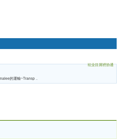
袨业目屑袇协通
碌袗
tnalee的運輸~Transp ..