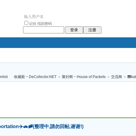
记住
找回密码
登录
注册
袥小袥
袦褘效
褔
袠袠袥眩褦
收藏殿 ~ DeCollector.NET
>
聚封阁 ~ House of Packets
>
交流阁
>
🎹ka
校
portation✈️🚗🚞(整理中,請勿回帖,谢谢!)