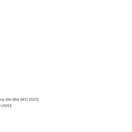
ing Sdn Bhd (MY) 2025】
) 2026
】