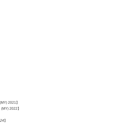
 (MY) 2021】
n (MY) 2022】
024
】