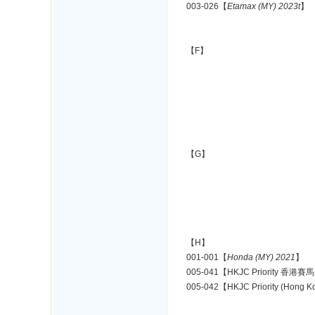
003-026【
Etamax (MY) 2023t
】
【F】
【G】
【H】
001-001【
Honda (MY) 2021
】
005-041【HKJC Priority 香港賽
005-042【HKJC Priority (Hong 