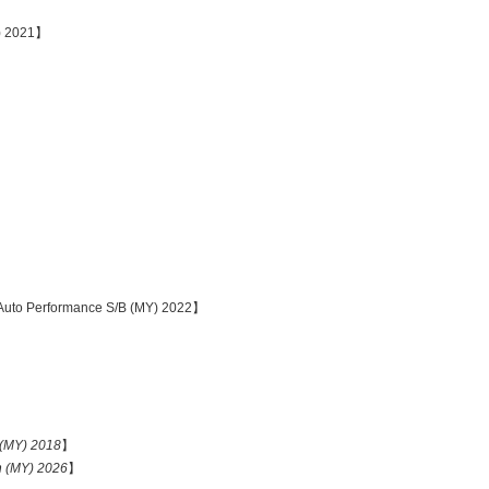
Y) 2021】
Auto Performance S/B (MY) 2022】
 (MY) 2018
】
n (MY) 2026
】