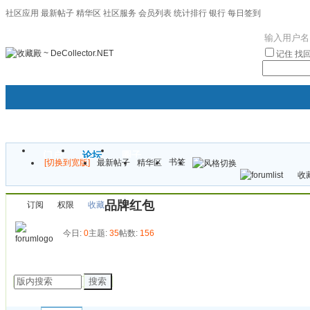
社区应用
最新帖子
精华区
社区服务
会员列表
统计排行
银行
每日签到
|帮助
记住
找
门户
论坛
圈子
书签
[切换到宽版]
最新帖子
精华区
袦褘效
收藏
校
品牌红包
订阅
权限
收藏
今日:
0
主题:
35
帖数:
156
发帖
搜索