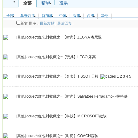
精华
投票
全部
全部
马来西亚
新加坡
中国
香港
台湾
其他
新窗
排序：
最新发帖
|
最后回复↓
[其他]
ccueの红包封收藏之~【时尚】ZEGNA 杰尼亚
[其他]
ccueの红包封收藏之~【玩具】LEGO 乐高
[其他]
ccueの红包封收藏之~【名表】TISSOT 天梭
1
2
3
4
5
[其他]
ccueの红包封收藏之~【时尚】Salvatore Ferragamo菲拉格慕
[其他]
ccueの红包封收藏之~【科技】MICROSOFT微软
[其他]
ccueの红包封收藏之~【时尚】COACH蔻驰